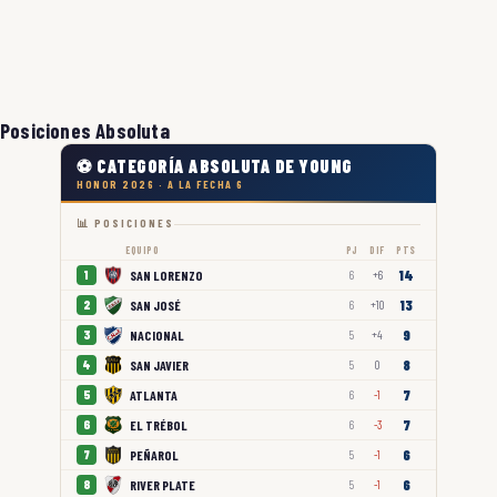
Posiciones Absoluta
⚽ CATEGORÍA ABSOLUTA DE YOUNG
HONOR 2026 · A LA FECHA 6
📊 POSICIONES
EQUIPO
PJ
DIF
PTS
14
SAN LORENZO
1
6
+6
13
SAN JOSÉ
2
6
+10
9
NACIONAL
3
5
+4
8
SAN JAVIER
4
5
0
7
ATLANTA
5
6
-1
7
EL TRÉBOL
6
6
-3
6
PEÑAROL
7
5
-1
6
RIVER PLATE
8
5
-1