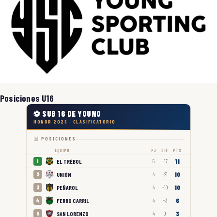
Posiciones U16
⚽ SUB 16 DE YOUNG
HONOR 2026 · CLASIFICATORIO
📊 POSICIONES
EQUIPO
PJ
DIF
PTS
11
EL TRÉBOL
1
5
+17
10
UNIÓN
2
4
+21
10
PEÑAROL
3
4
+10
6
FERRO CARRIL
4
4
+3
3
SAN LORENZO
5
4
0