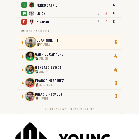
4
FERRO CARRIL
9
5
-1
4
UNIÓN
10
5
-3
3
MIRAMAR
11
6
-10
🥅 GOLEADORES
JUAN MINETTI
5
1
ATLANTA
GABRIEL CAMPERO
4
2
SAN JOSÉ
GONZALO UVIEDO
4
3
SAN JOSÉ
FRANCO MARTÍNEZ
3
4
RIVER PLATE
IGNACIO ROSALES
3
5
MIRAMAR
DE PRIMERA™ · DEPRIMERA.UY