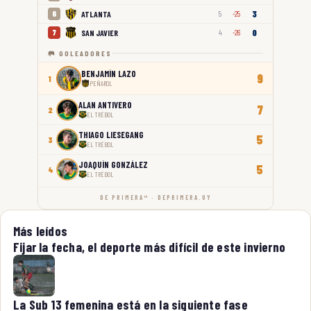
3
ATLANTA
6
5
-25
0
SAN JAVIER
7
4
-26
🥅 GOLEADORES
BENJAMÍN LAZO
9
1
PEÑAROL
ALAN ANTIVERO
7
2
EL TRÉBOL
THIAGO LIESEGANG
5
3
EL TRÉBOL
JOAQUÍN GONZÁLEZ
5
4
EL TRÉBOL
DE PRIMERA™ · DEPRIMERA.UY
Más leídos
Fijar la fecha, el deporte más difícil de este invierno
La Sub 13 femenina está en la siguiente fase