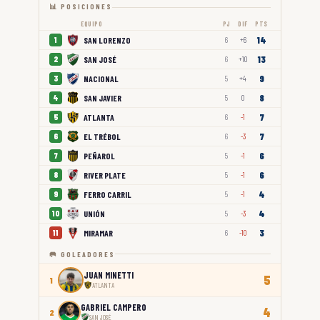
📊 POSICIONES
EQUIPO
PJ
DIF
PTS
14
SAN LORENZO
1
6
+6
13
SAN JOSÉ
2
6
+10
9
NACIONAL
3
5
+4
8
SAN JAVIER
4
5
0
7
ATLANTA
5
6
-1
7
EL TRÉBOL
6
6
-3
6
PEÑAROL
7
5
-1
6
RIVER PLATE
8
5
-1
4
FERRO CARRIL
9
5
-1
4
UNIÓN
10
5
-3
3
MIRAMAR
11
6
-10
🥅 GOLEADORES
JUAN MINETTI
5
1
ATLANTA
GABRIEL CAMPERO
4
2
SAN JOSÉ