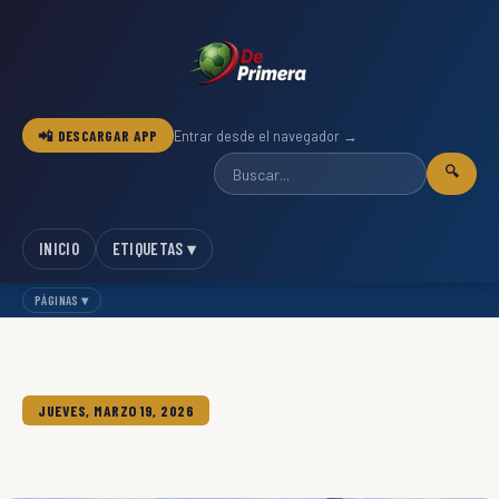
📲 DESCARGAR APP
Entrar desde el navegador →
🔍
INICIO
ETIQUETAS ▾
PÁGINAS ▾
JUEVES, MARZO 19, 2026