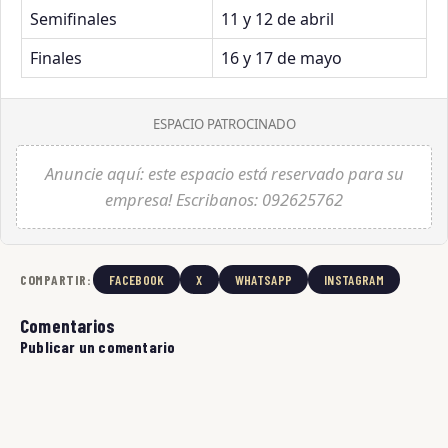
Semifinales
11 y 12 de abril
Finales
16 y 17 de mayo
ESPACIO PATROCINADO
Anuncie aquí: este espacio está reservado para su
empresa! Escribanos: 092625762
COMPARTIR:
FACEBOOK
X
WHATSAPP
INSTAGRAM
Comentarios
Publicar un comentario