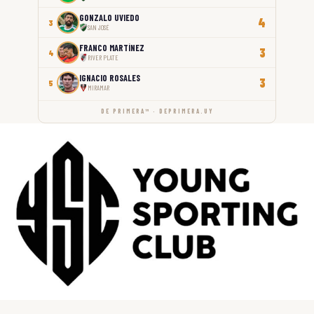
GONZALO UVIEDO
4
3
SAN JOSÉ
FRANCO MARTÍNEZ
3
4
RIVER PLATE
IGNACIO ROSALES
3
5
MIRAMAR
DE PRIMERA™ · DEPRIMERA.UY