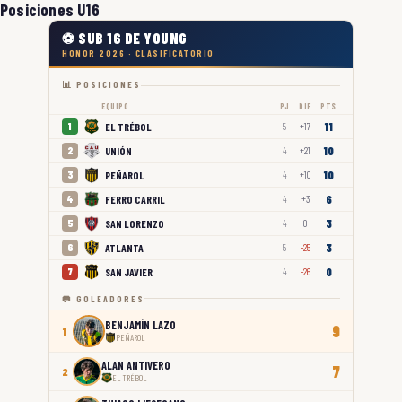
Posiciones U16
⚽ SUB 16 DE YOUNG
HONOR 2026 · CLASIFICATORIO
📊 POSICIONES
EQUIPO
PJ
DIF
PTS
11
EL TRÉBOL
1
5
+17
10
UNIÓN
2
4
+21
10
PEÑAROL
3
4
+10
6
FERRO CARRIL
4
4
+3
3
SAN LORENZO
5
4
0
3
ATLANTA
6
5
-25
0
SAN JAVIER
7
4
-26
🥅 GOLEADORES
BENJAMÍN LAZO
9
1
PEÑAROL
ALAN ANTIVERO
7
2
EL TRÉBOL