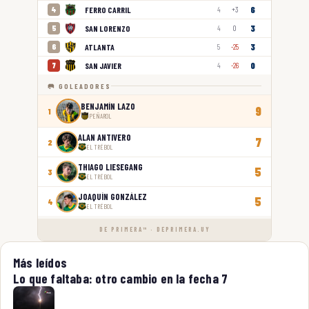
6
FERRO CARRIL
4
4
+3
3
SAN LORENZO
5
4
0
3
ATLANTA
6
5
-25
0
SAN JAVIER
7
4
-26
🥅 GOLEADORES
BENJAMÍN LAZO
9
1
PEÑAROL
ALAN ANTIVERO
7
2
EL TRÉBOL
THIAGO LIESEGANG
5
3
EL TRÉBOL
JOAQUÍN GONZÁLEZ
5
4
EL TRÉBOL
DE PRIMERA™ · DEPRIMERA.UY
Más leídos
Lo que faltaba: otro cambio en la fecha 7