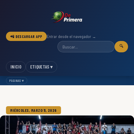
📲 DESCARGAR APP
Entrar desde el navegador →
🔍
INICIO
ETIQUETAS ▾
PÁGINAS ▾
MIÉRCOLES, MARZO 11, 2026