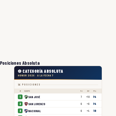
Posiciones Absoluta
⚽ CATEGORÍA ABSOLUTA
HONOR 2026 · A LA FECHA 7
📊 POSICIONES
#
EQUIPO
PJ
Dif
Pts
SAN JOSÉ
1
7
+10
14
SAN LORENZO
2
6
+6
14
NACIONAL
3
6
+4
10