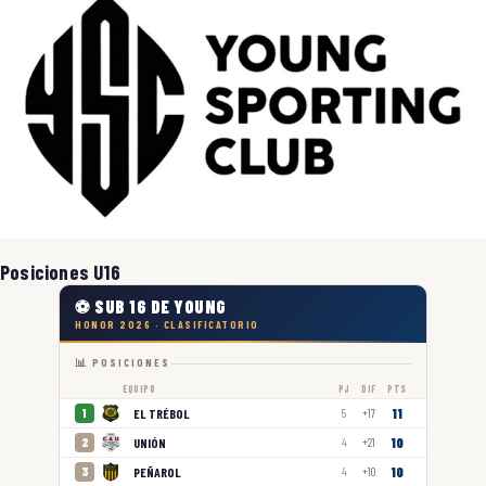
Posiciones U16
⚽ SUB 16 DE YOUNG
HONOR 2026 · CLASIFICATORIO
📊 POSICIONES
EQUIPO
PJ
DIF
PTS
11
EL TRÉBOL
1
5
+17
10
UNIÓN
2
4
+21
10
PEÑAROL
3
4
+10