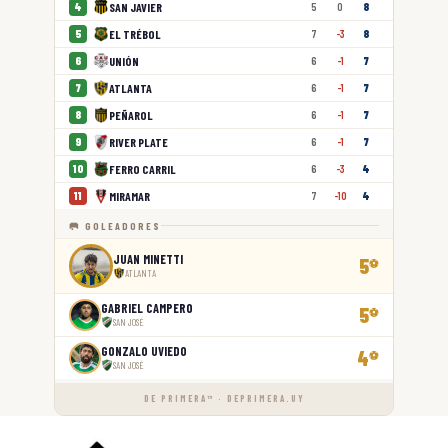
SAN JAVIER
4
5
0
8
EL TRÉBOL
5
7
-3
8
UNIÓN
6
6
-1
7
ATLANTA
7
6
-1
7
PEÑAROL
8
6
-1
7
RIVER PLATE
9
6
-1
7
FERRO CARRIL
10
6
-3
4
MIRAMAR
11
7
-10
4
🥅 GOLEADORES
JUAN MINETTI
5
⚽
ATLANTA
GABRIEL CAMPERO
5
⚽
SAN JOSÉ
GONZALO UVIEDO
4
⚽
SAN JOSÉ
DE PRIMERA™ · DEPRIMERA.UY