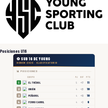
Posiciones U16
⚽ SUB 16 DE YOUNG
HONOR 2026 · CLASIFICATORIO
📊 POSICIONES
EQUIPO
PJ
DIF
PTS
11
EL TRÉBOL
1
5
+17
10
UNIÓN
2
4
+21
10
PEÑAROL
3
4
+10
6
FERRO CARRIL
4
4
+3