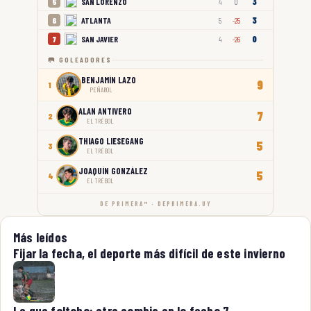
3
SAN LORENZO
5
4
0
3
ATLANTA
6
5
-25
0
SAN JAVIER
7
4
-26
🥅 GOLEADORES
BENJAMÍN LAZO
9
1
PEÑAROL
ALAN ANTIVERO
7
2
EL TRÉBOL
THIAGO LIESEGANG
5
3
EL TRÉBOL
JOAQUÍN GONZÁLEZ
5
4
EL TRÉBOL
DE PRIMERA™ · DEPRIMERA.UY
Más leídos
Fijar la fecha, el deporte más difícil de este invierno
Lo que faltaba: otro cambio en la fecha 7