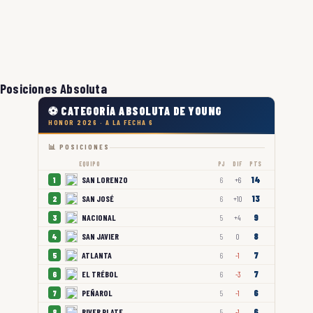
Posiciones Absoluta
⚽ CATEGORÍA ABSOLUTA DE YOUNG
HONOR 2026 · A LA FECHA 6
📊 POSICIONES
EQUIPO
PJ
DIF
PTS
14
SAN LORENZO
1
6
+6
13
SAN JOSÉ
2
6
+10
9
NACIONAL
3
5
+4
8
SAN JAVIER
4
5
0
7
ATLANTA
5
6
-1
7
EL TRÉBOL
6
6
-3
6
PEÑAROL
7
5
-1
6
RIVER PLATE
8
5
-1