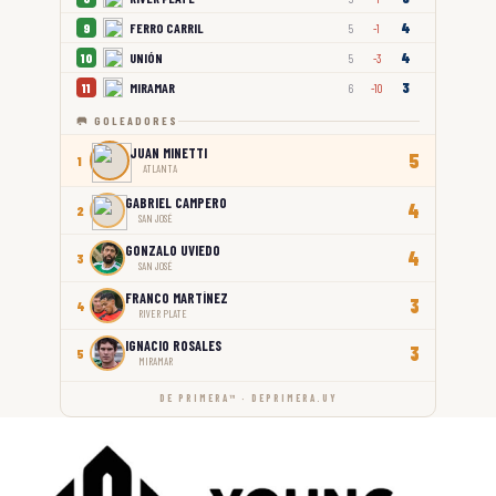
4
FERRO CARRIL
9
5
-1
4
UNIÓN
10
5
-3
3
MIRAMAR
11
6
-10
🥅 GOLEADORES
JUAN MINETTI
5
1
ATLANTA
GABRIEL CAMPERO
4
2
SAN JOSÉ
GONZALO UVIEDO
4
3
SAN JOSÉ
FRANCO MARTÍNEZ
3
4
RIVER PLATE
IGNACIO ROSALES
3
5
MIRAMAR
DE PRIMERA™ · DEPRIMERA.UY