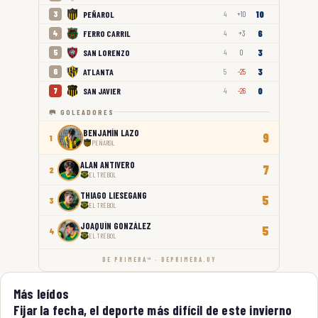
10
PEÑAROL
3
4
+10
6
FERRO CARRIL
4
4
+3
3
SAN LORENZO
5
4
0
3
ATLANTA
6
5
-25
0
SAN JAVIER
7
4
-26
🥅 GOLEADORES
BENJAMÍN LAZO
9
1
PEÑAROL
ALAN ANTIVERO
7
2
EL TRÉBOL
THIAGO LIESEGANG
5
3
EL TRÉBOL
JOAQUÍN GONZÁLEZ
5
4
EL TRÉBOL
DE PRIMERA™ · DEPRIMERA.UY
Más leídos
Fijar la fecha, el deporte más difícil de este invierno