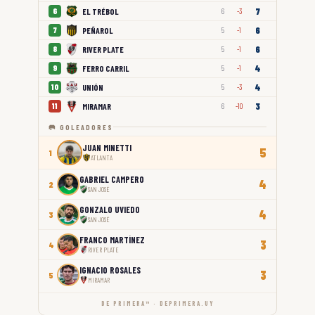
7
EL TRÉBOL
6
6
-3
6
PEÑAROL
7
5
-1
6
RIVER PLATE
8
5
-1
4
FERRO CARRIL
9
5
-1
4
UNIÓN
10
5
-3
3
MIRAMAR
11
6
-10
🥅 GOLEADORES
JUAN MINETTI
5
1
ATLANTA
GABRIEL CAMPERO
4
2
SAN JOSÉ
GONZALO UVIEDO
4
3
SAN JOSÉ
FRANCO MARTÍNEZ
3
4
RIVER PLATE
IGNACIO ROSALES
3
5
MIRAMAR
DE PRIMERA™ · DEPRIMERA.UY