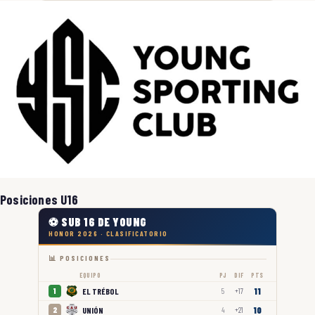
Posiciones U16
⚽ SUB 16 DE YOUNG
HONOR 2026 · CLASIFICATORIO
📊 POSICIONES
EQUIPO
PJ
DIF
PTS
11
EL TRÉBOL
1
5
+17
10
UNIÓN
2
4
+21