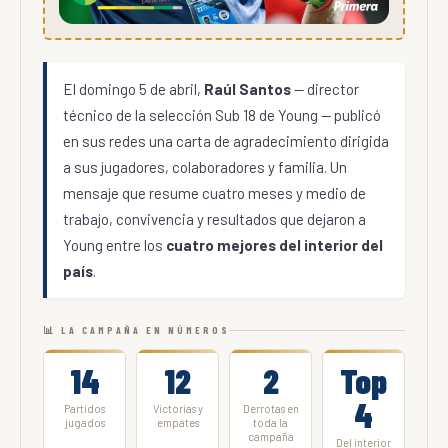
El domingo 5 de abril,
Raúl Santos
— director
técnico de la selección Sub 18 de Young — publicó
en sus redes una carta de agradecimiento dirigida
a sus jugadores, colaboradores y familia. Un
mensaje que resume cuatro meses y medio de
trabajo, convivencia y resultados que dejaron a
Young entre los
cuatro mejores del interior del
país
.
📊 LA CAMPAÑA EN NÚMEROS
14
12
2
Top
4
Partidos
Victorias y
Derrotas en
jugados
empates
toda la
campaña
Del interior