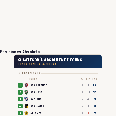
Posiciones Absoluta
⚽ CATEGORÍA ABSOLUTA DE YOUNG
HONOR 2026 · A LA FECHA 6
📊 POSICIONES
EQUIPO
PJ
DIF
PTS
14
SAN LORENZO
1
6
+6
13
SAN JOSÉ
2
6
+10
9
NACIONAL
3
5
+4
8
SAN JAVIER
4
5
0
7
ATLANTA
5
6
-1