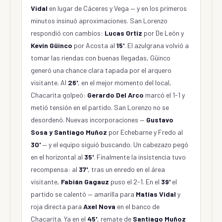
Vidal
en lugar de Cáceres y Vega — y en los primeros
minutos insinuó aproximaciones. San Lorenzo
respondió con cambios:
Lucas Ortiz
por De León y
Kevin Güinco
por Acosta al
15'
. El azulgrana volvió a
tomar las riendas con buenas llegadas, Güinco
generó una chance clara tapada por el arquero
visitante. Al
26'
, en el mejor momento del local,
Chacarita golpeó:
Gerardo Del Arco
marcó el 1-1 y
metió tensión en el partido. San Lorenzo no se
desordenó. Nuevas incorporaciones —
Gustavo
Sosa y Santiago Muñoz
por Echebarne y Fredo al
30'
— y el equipo siguió buscando. Un cabezazo pegó
en el horizontal al
35'
. Finalmente la insistencia tuvo
recompensa: al
37'
, tras un enredo en el área
visitante,
Fabián Gagauz
puso el 2-1. En el
39'
el
partido se calentó — amarilla para
Matías Vidal
y
roja directa para
Axel Nova
en el banco de
Chacarita. Ya en el
45'
, remate de
Santiago Muñoz