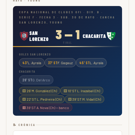
MAYO · YOUNG
COPA NACIONAL DE CLUBES OFI · DIV. B ·
SERIE F · FECHA 3 · SÁB. 30 DE MAYO · CANCHA
SAN LORENZO, YOUNG
3 — 1
SAN
CHACARITA
LORENZO
FINAL
GOLES SAN LORENZO
43'
37' ST
45' ST
L. Ayrala
F. Gagauz
L. Ayrala
CHACARITA
26' ST
G. Del Arco
🟨 26' M. González (Ch)
🟨 10' ST L. Irazabal (Ch)
🟨 22' ST L. Pedreira (Ch)
🟨 39' ST M. Vidal (Ch)
🟥 39' ST A. Nova (Ch) — banco
📝 CRÓNICA