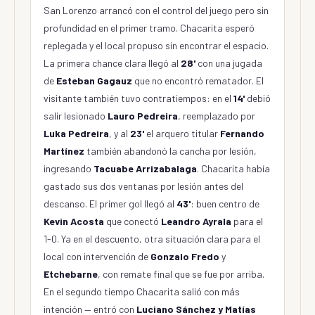
San Lorenzo arrancó con el control del juego pero sin
profundidad en el primer tramo. Chacarita esperó
replegada y el local propuso sin encontrar el espacio.
La primera chance clara llegó al
28'
con una jugada
de
Esteban Gagauz
que no encontró rematador. El
visitante también tuvo contratiempos: en el
14'
debió
salir lesionado
Lauro Pedreira
, reemplazado por
Luka Pedreira
, y al
23'
el arquero titular
Fernando
Martínez
también abandonó la cancha por lesión,
ingresando
Tacuabe Arrizabalaga
. Chacarita había
gastado sus dos ventanas por lesión antes del
descanso. El primer gol llegó al
43'
: buen centro de
Kevin Acosta
que conectó
Leandro Ayrala
para el
1-0. Ya en el descuento, otra situación clara para el
local con intervención de
Gonzalo Fredo
y
Etchebarne
, con remate final que se fue por arriba.
En el segundo tiempo Chacarita salió con más
intención — entró con
Luciano Sánchez y Matías