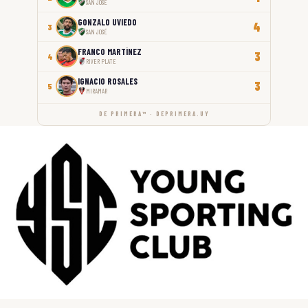
SAN JOSÉ
GONZALO UVIEDO
4
3
SAN JOSÉ
FRANCO MARTÍNEZ
3
4
RIVER PLATE
IGNACIO ROSALES
3
5
MIRAMAR
DE PRIMERA™ · DEPRIMERA.UY