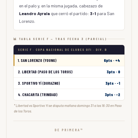
en el palo y, en la misma jugada, cabezazo de
Leandro Ayrala
que cerró el partido:
3-1
para San
Lorenzo.
📊 TABLA SERIE F — TRAS FECHA 3 (PARCIAL)
SERIE F · COPA NACIONAL DE CLUBES OFI · DIV. B
1. SAN LORENZO (YOUNG)
6pts · +4
2. LIBERTAD (PASO DE LOS TOROS)
3pts · 0
3. SPORTIVO YÍ (DURAZNO)
3pts · -1
4. CHACARITA (TRINIDAD)
3pts · −2
* Libertad vs Sportivo Yí se disputa mañana domingo 31 a las 16:30 en Paso
de los Toros.
DE PRIMERA™