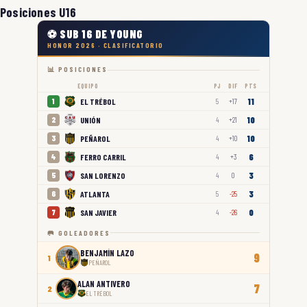
Posiciones U16
⚽ SUB 16 DE YOUNG
HONOR 2026 · CLASIFICATORIO
📊 POSICIONES
EQUIPO
PJ
DIF
PTS
11
EL TRÉBOL
1
5
+17
10
UNIÓN
2
4
+21
10
PEÑAROL
3
4
+10
6
FERRO CARRIL
4
4
+3
3
SAN LORENZO
5
4
0
3
ATLANTA
6
5
-25
0
SAN JAVIER
7
4
-26
🥅 GOLEADORES
BENJAMÍN LAZO
9
1
PEÑAROL
ALAN ANTIVERO
7
2
EL TRÉBOL