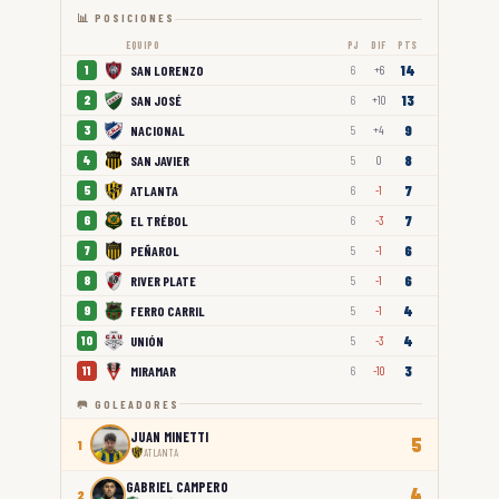
📊 POSICIONES
EQUIPO
PJ
DIF
PTS
14
SAN LORENZO
1
6
+6
13
SAN JOSÉ
2
6
+10
9
NACIONAL
3
5
+4
8
SAN JAVIER
4
5
0
7
ATLANTA
5
6
-1
7
EL TRÉBOL
6
6
-3
6
PEÑAROL
7
5
-1
6
RIVER PLATE
8
5
-1
4
FERRO CARRIL
9
5
-1
4
UNIÓN
10
5
-3
3
MIRAMAR
11
6
-10
🥅 GOLEADORES
JUAN MINETTI
5
1
ATLANTA
GABRIEL CAMPERO
4
2