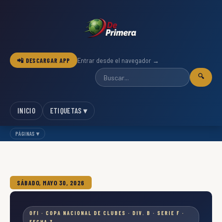
📲 DESCARGAR APP
Entrar desde el navegador →
🔍
INICIO
ETIQUETAS ▾
PÁGINAS ▾
SÁBADO, MAYO 30, 2026
OFI · COPA NACIONAL DE CLUBES · DIV. B · SERIE F ·
FECHA 3