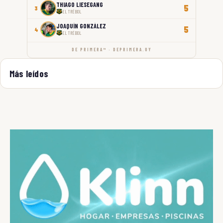
THIAGO LIESEGANG
5
3
EL TRÉBOL
JOAQUÍN GONZÁLEZ
5
4
EL TRÉBOL
DE PRIMERA™ · DEPRIMERA.UY
Más leídos