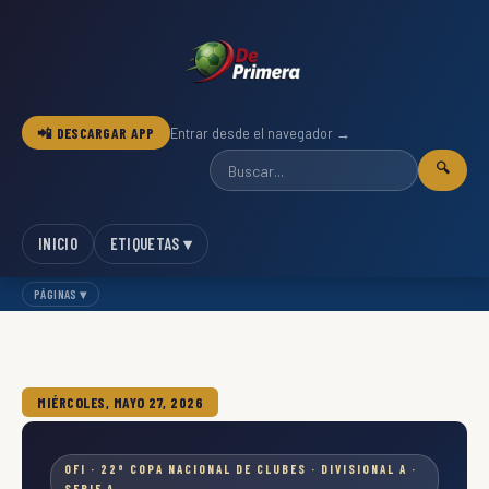
📲 DESCARGAR APP
Entrar desde el navegador →
🔍
INICIO
ETIQUETAS ▾
PÁGINAS ▾
MIÉRCOLES, MAYO 27, 2026
OFI · 22ª COPA NACIONAL DE CLUBES · DIVISIONAL A ·
SERIE A