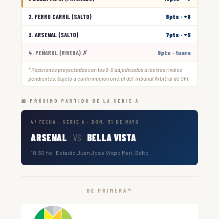
2. FERRO CARRIL (SALTO)
8pts · +8
3. ARSENAL (SALTO)
7pts · +5
4. PEÑAROL (RIVERA) ✗
0pts · fuera
* Posiciones proyectadas con los 3-0 adjudicados a los tres rivales
pendientes. Sujeto a confirmación oficial del Tribunal Arbitral de OFI.
📅 PRÓXIMO PARTIDO DE LA SERIE A
4ª FECHA · SERIE A · DOM. 31 DE MAYO
ARSENAL
VS
BELLA VISTA
18:30 hs · Estadio Juan José Vispo Mari, Salto
DE PRIMERA™