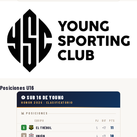
Posiciones U16
⚽ SUB 16 DE YOUNG
HONOR 2026 · CLASIFICATORIO
📊 POSICIONES
EQUIPO
PJ
DIF
PTS
11
EL TRÉBOL
1
5
+17
10
UNIÓN
2
4
+21