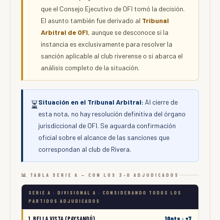
que el Consejo Ejecutivo de OFI tomó la decisión.
El asunto también fue derivado al
Tribunal
Arbitral de OFI
, aunque se desconoce si la
instancia es exclusivamente para resolver la
sanción aplicable al club riverense o si abarca el
análisis completo de la situación.
Situación en el Tribunal Arbitral:
Al cierre de
⏳
esta nota, no hay resolución definitiva del órgano
jurisdiccional de OFI. Se aguarda confirmación
oficial sobre el alcance de las sanciones que
correspondan al club de Rivera.
📊 TABLA SERIE A — CON LOS 3-0 ADJUDICADOS
SERIE A · DIVISIONAL A · CONSIDERANDO TODOS LOS
PARTIDOS ADJUDICADOS
1. BELLA VISTA (PAYSANDÚ)
10pts · +7