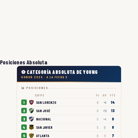
Posiciones Absoluta
⚽ CATEGORÍA ABSOLUTA DE YOUNG
HONOR 2026 · A LA FECHA 6
📊 POSICIONES
EQUIPO
PJ
DIF
PTS
14
SAN LORENZO
1
6
+6
13
SAN JOSÉ
2
6
+10
9
NACIONAL
3
5
+4
8
SAN JAVIER
4
5
0
7
ATLANTA
5
6
-1