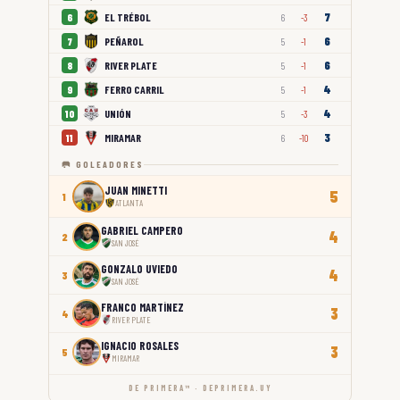
7
EL TRÉBOL
6
6
-3
6
PEÑAROL
7
5
-1
6
RIVER PLATE
8
5
-1
4
FERRO CARRIL
9
5
-1
4
UNIÓN
10
5
-3
3
MIRAMAR
11
6
-10
🥅 GOLEADORES
JUAN MINETTI
5
1
ATLANTA
GABRIEL CAMPERO
4
2
SAN JOSÉ
GONZALO UVIEDO
4
3
SAN JOSÉ
FRANCO MARTÍNEZ
3
4
RIVER PLATE
IGNACIO ROSALES
3
5
MIRAMAR
DE PRIMERA™ · DEPRIMERA.UY