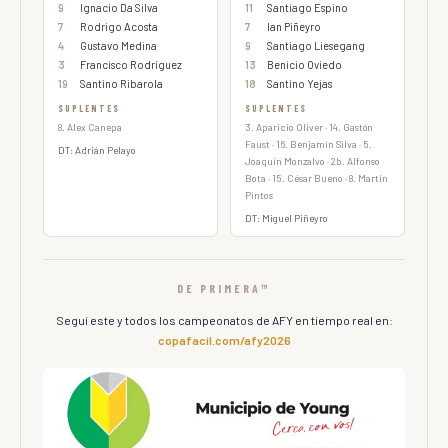
9
Ignacio Da Silva
11
Santiago Espino
7
Rodrigo Acosta
7
Ian Piñeyro
4
Gustavo Medina
9
Santiago Liesegang
3
Francisco Rodríguez
13
Benicio Oviedo
19
Santino Ribarola
18
Santino Yejas
SUPLENTES
SUPLENTES
8. Alex Canepa
3. Aparicio Oliver · 14. Gastón
Faust · 16. Benjamín Silva · 5.
DT: Adrián Pelayo
Joaquín Monzalvo · 2b. Alfonso
Bota · 15. César Bueno · 8. Martín
Pintos
DT: Miguel Piñeyro
DE PRIMERA™
Seguí este y todos los campeonatos de AFY en tiempo real en:
copafacil.com/afy2026