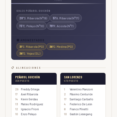
FINAL
GOLES PEÑAROL GUICHÓN
28'
51'
S. Ribarola (N°19)
A. Ribarola (N°17)
73'
79'
E. Pelayo (N°10)
R. Acosta (N°7)
🟨 AMONESTADOS
31'
S. Ribarola (PG)
36'
G. Medina (PG)
36'
S. Yejas (SL)
📋 ALINEACIONES
PEÑAROL GUICHÓN
SAN LORENZO
3ER PUESTO
4TO PUESTO
29
Freddy Ortega
1
Valentino Manzoni
17
Axel Ribarola
2
Máximo Centurión
14
Kevin Gerdau
17
Santiago Carballo
13
Mateo Rodríguez
4
Federico De León
12
Ignacio Frioni
6
Franco Minetti
10
Enzo Pelayo
10
Gastón Liesegang