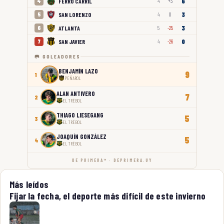
6
FERRO CARRIL
4
4
+3
3
SAN LORENZO
5
4
0
3
ATLANTA
6
5
-25
0
SAN JAVIER
7
4
-26
🥅 GOLEADORES
BENJAMÍN LAZO
9
1
PEÑAROL
ALAN ANTIVERO
7
2
EL TRÉBOL
THIAGO LIESEGANG
5
3
EL TRÉBOL
JOAQUÍN GONZÁLEZ
5
4
EL TRÉBOL
DE PRIMERA™ · DEPRIMERA.UY
Más leídos
Fijar la fecha, el deporte más difícil de este invierno