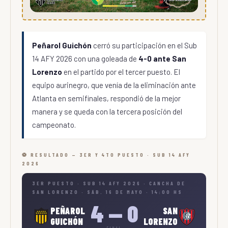
Peñarol Guichón
cerró su participación en el Sub
14 AFY 2026 con una goleada de
4-0 ante San
Lorenzo
en el partido por el tercer puesto. El
equipo aurinegro, que venía de la eliminación ante
Atlanta en semifinales, respondió de la mejor
manera y se queda con la tercera posición del
campeonato.
⚽ RESULTADO — 3ER Y 4TO PUESTO · SUB 14 AFY
2026
3ER PUESTO · SUB 14 AFY 2026 · CANCHA DE
SAN LORENZO · SÁB. 16 DE MAYO · 14:00 HS
4 — 0
PEÑAROL
SAN
GUICHÓN
LORENZO