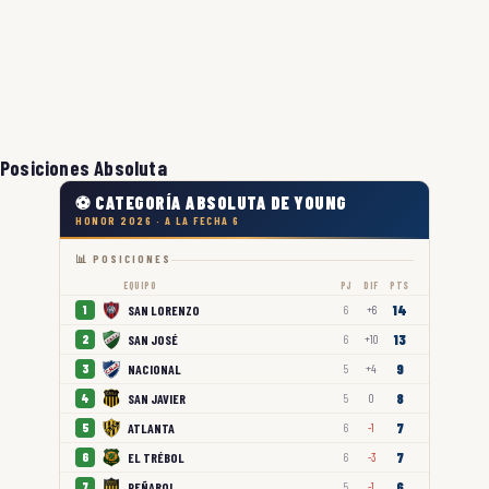
Posiciones Absoluta
⚽ CATEGORÍA ABSOLUTA DE YOUNG
HONOR 2026 · A LA FECHA 6
📊 POSICIONES
EQUIPO
PJ
DIF
PTS
14
SAN LORENZO
1
6
+6
13
SAN JOSÉ
2
6
+10
9
NACIONAL
3
5
+4
8
SAN JAVIER
4
5
0
7
ATLANTA
5
6
-1
7
EL TRÉBOL
6
6
-3
6
PEÑAROL
7
5
-1