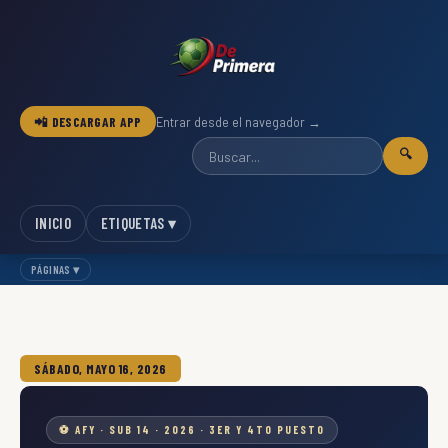
📲 DESCARGAR APP
Entrar desde el navegador →
🔍
INICIO
ETIQUETAS ▾
PÁGINAS ▾
SÁBADO, MAYO 16, 2026
⚽ AFY · SUB 14 · 2026 · 3ER Y 4TO PUESTO