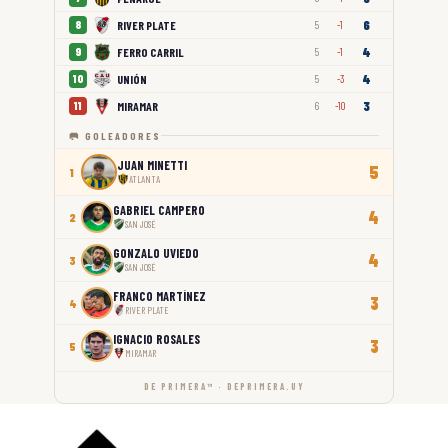
6
RIVER PLATE
8
5
-1
4
FERRO CARRIL
9
5
-1
4
UNIÓN
10
5
-3
3
MIRAMAR
11
6
-10
🥅 GOLEADORES
JUAN MINETTI
5
1
ATLANTA
GABRIEL CAMPERO
4
2
SAN JOSÉ
GONZALO UVIEDO
4
3
SAN JOSÉ
FRANCO MARTÍNEZ
3
4
RIVER PLATE
IGNACIO ROSALES
3
5
MIRAMAR
DE PRIMERA™ · DEPRIMERA.UY