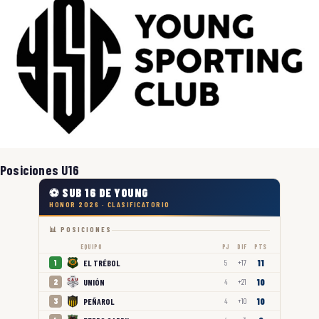
Posiciones U16
⚽ SUB 16 DE YOUNG
HONOR 2026 · CLASIFICATORIO
📊 POSICIONES
EQUIPO
PJ
DIF
PTS
11
EL TRÉBOL
1
5
+17
10
UNIÓN
2
4
+21
10
PEÑAROL
3
4
+10