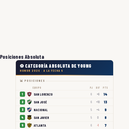
Posiciones Absoluta
⚽ CATEGORÍA ABSOLUTA DE YOUNG
HONOR 2026 · A LA FECHA 6
📊 POSICIONES
EQUIPO
PJ
DIF
PTS
14
SAN LORENZO
1
6
+6
13
SAN JOSÉ
2
6
+10
9
NACIONAL
3
5
+4
8
SAN JAVIER
4
5
0
7
ATLANTA
5
6
-1