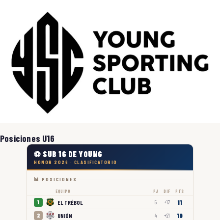
Posiciones U16
⚽ SUB 16 DE YOUNG
HONOR 2026 · CLASIFICATORIO
📊 POSICIONES
EQUIPO
PJ
DIF
PTS
11
EL TRÉBOL
1
5
+17
10
UNIÓN
2
4
+21