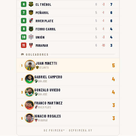
7
EL TRÉBOL
6
6
-3
6
PEÑAROL
7
5
-1
6
RIVER PLATE
8
5
-1
4
FERRO CARRIL
9
5
-1
4
UNIÓN
10
5
-3
3
MIRAMAR
11
6
-10
🥅 GOLEADORES
JUAN MINETTI
5
1
ATLANTA
GABRIEL CAMPERO
4
2
SAN JOSÉ
GONZALO UVIEDO
4
3
SAN JOSÉ
FRANCO MARTÍNEZ
3
4
RIVER PLATE
IGNACIO ROSALES
3
5
MIRAMAR
DE PRIMERA™ · DEPRIMERA.UY