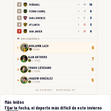
10
PEÑAROL
3
4
+10
6
FERRO CARRIL
4
4
+3
3
SAN LORENZO
5
4
0
3
ATLANTA
6
5
-25
0
SAN JAVIER
7
4
-26
🥅 GOLEADORES
BENJAMÍN LAZO
9
1
PEÑAROL
ALAN ANTIVERO
7
2
EL TRÉBOL
THIAGO LIESEGANG
5
3
EL TRÉBOL
JOAQUÍN GONZÁLEZ
5
4
EL TRÉBOL
DE PRIMERA™ · DEPRIMERA.UY
Más leídos
Fijar la fecha, el deporte más difícil de este invierno