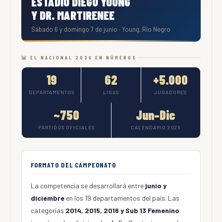
ESTADIO DIEGO YOUNG
Y DR. MARTIRENEE
Sábado 6 y domingo 7 de junio · Young, Río Negro
📊 EL NACIONAL 2026 EN NÚMEROS
19
62
+5.000
DEPARTAMENTOS
LIGAS
JUGADORES
~750
Jun–Dic
PARTIDOS OFICIALES
CALENDARIO 2026
FORMATO DEL CAMPEONATO
La competencia se desarrollará entre
junio y
diciembre
en los 19 departamentos del país. Las
categorías
2014, 2015, 2016 y Sub 13 Femenino