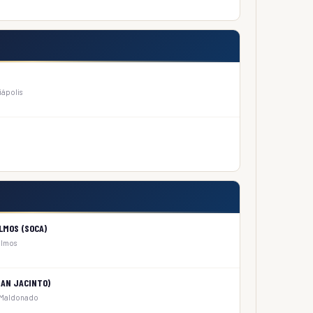
iápolis
LMOS (SOCA)
Olmos
SAN JACINTO)
o, Maldonado