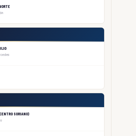
NORTE
ión
ULIO
rcedes
CENTRO SORIANO)
lo