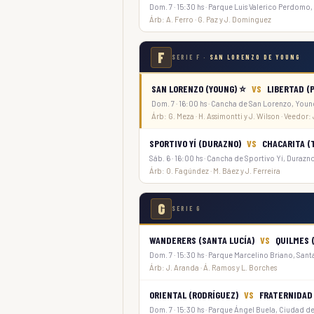
Dom. 7 · 15:30 hs · Parque Luis Valerico Perdomo
Árb: A. Ferro · G. Paz y J. Domínguez
F
SERIE F ·
SAN LORENZO DE YOUNG
SAN LORENZO (YOUNG) ⭐
VS
LIBERTAD (P
Dom. 7 · 16:00 hs · Cancha de San Lorenzo, You
Árb: G. Meza · H. Assimontti y J. Wilson · Veedor:
SPORTIVO YÍ (DURAZNO)
VS
CHACARITA (
Sáb. 6 · 16:00 hs · Cancha de Sportivo Yí, Durazn
Árb: O. Fagúndez · M. Báez y J. Ferreira
G
SERIE G
WANDERERS (SANTA LUCÍA)
VS
QUILMES (
Dom. 7 · 15:30 hs · Parque Marcelino Briano, Sant
Árb: J. Aranda · Á. Ramos y L. Borches
ORIENTAL (RODRÍGUEZ)
VS
FRATERNIDAD 
Dom. 7 · 15:30 hs · Parque Ángel Buela, Ciudad 