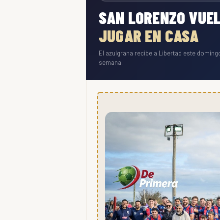
SAN LORENZO VUEL
JUGAR EN CASA
El azulgrana recibe a Libertad este domingo
semana.