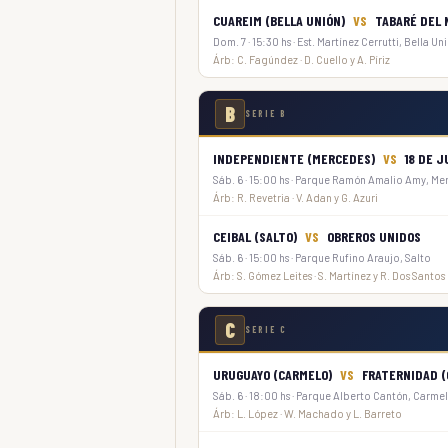
CUAREIM (BELLA UNIÓN)
VS
TABARÉ DEL 
Dom. 7 · 15:30 hs · Est. Martínez Cerrutti, Bella Un
Árb: C. Fagúndez · D. Cuello y A. Píriz
B
SERIE B
INDEPENDIENTE (MERCEDES)
VS
18 DE J
Sáb. 6 · 15:00 hs · Parque Ramón Amalio Amy, Me
Árb: R. Revetria · V. Adan y G. Azuri
CEIBAL (SALTO)
VS
OBREROS UNIDOS
Sáb. 6 · 15:00 hs · Parque Rufino Araujo, Salto
Árb: S. Gómez Leites · S. Martínez y R. Dos Santos
C
SERIE C
URUGUAYO (CARMELO)
VS
FRATERNIDAD (
Sáb. 6 · 18:00 hs · Parque Alberto Cantón, Carme
Árb: L. López · W. Machado y L. Barreto