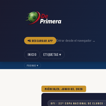
📲 DESCARGAR APP
Entrar desde el navegador →
INICIO
ETIQUETAS ▾
PÁGINAS ▾
MIÉRCOLES, JUNIO 03, 2026
OFI · 22ª COPA NACIONAL DE CLUBES · 