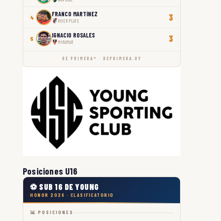
FRANCO MARTÍNEZ
3
4
RIVER PLATE
IGNACIO ROSALES
3
5
MIRAMAR
DE PRIMERA™ · DEPRIMERA.UY
Posiciones U16
⚽ SUB 16 DE YOUNG
HONOR 2026 · CLASIFICATORIO
📊 POSICIONES