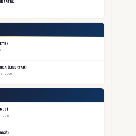
NDERERS
ETE)
o
DA (LIBERTAD)
 San José
NES)
 Ombúes
JOSÉ)