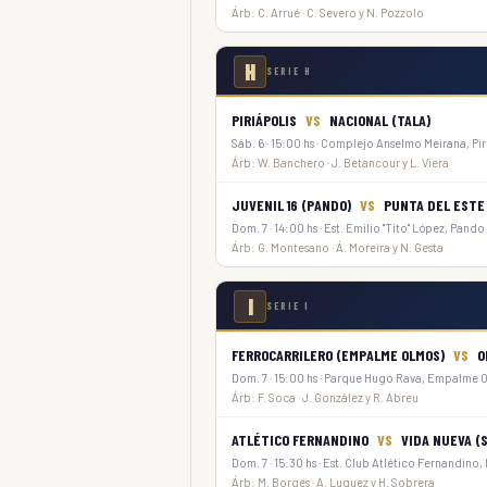
Árb: C. Arrué · C. Severo y N. Pozzolo
H
SERIE H
PIRIÁPOLIS
VS
NACIONAL (TALA)
Sáb. 6 · 15:00 hs · Complejo Anselmo Meirana, Pir
Árb: W. Banchero · J. Betancour y L. Viera
JUVENIL 16 (PANDO)
VS
PUNTA DEL ESTE
Dom. 7 · 14:00 hs · Est. Emilio "Tito" López, Pando
Árb: G. Montesano · Á. Moreira y N. Gesta
I
SERIE I
FERROCARRILERO (EMPALME OLMOS)
VS
O
Dom. 7 · 15:00 hs · Parque Hugo Rava, Empalme 
Árb: F. Soca · J. González y R. Abreu
ATLÉTICO FERNANDINO
VS
VIDA NUEVA (
Dom. 7 · 15:30 hs · Est. Club Atlético Fernandin
Árb: M. Borges · A. Luquez y H. Sobrera