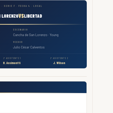
 · SERIE F · FECHA 4 · LOCAL
VS
N LORENZO
LIBERTAD
ESCENARIO
Cancha de San Lorenzo · Young
VEEDOR
Julio César Calventos
🚩 ASISTENTE 1
🚩 ASISTENTE 2
H. Assimontti
J. Wilson