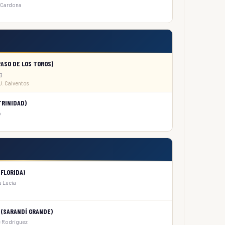
, Cardona
ASO DE LOS TOROS)
ng
 J. Calventos
TRINIDAD)
o
FLORIDA)
a Lucía
(SARANDÍ GRANDE)
de Rodríguez