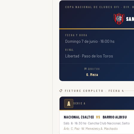
COPA NACIONAL DE CLUBES OFI · DIV. B
SA
FECHA Y HORA
Domingo 7 de junio · 16:00 hs
RIVAL
Libertad · Paso de los Toros
🏁 ÁRBITRO
G. Meza
📋 FIXTURE COMPLETO · FECHA 4
A
SERIE A
NACIONAL (SALTO)
VS
BARRIO ALBISU
Sáb. 6 · 16:30 hs · Cancha Club Nacional, Salto
Árb: C. Paz · W. Menezes y A. Machado