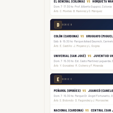
EL GENERAL (COLONIA)
VS
HORQUETA WA
Dom. 7 · 17:30 hs · Prof. Alberto Suppici, Colonia
Árb: C. Montes · B. Ramírez y O. Márquez
D
SERIE D
COLÓN (CARDONA)
VS
URUGUAYO (MIGUEL
Sáb. 6 · 15:30 hs · Parque Ashad Daurech, Carmel
Árb: E. Castillo · J. Moyano y L. Gogna
UNIVERSAL (SAN JOSÉ)
VS
JUVENTUD UNI
Dom. 7 · 15:30 hs · Est. Casto Martínez Laguarda,
Árb: Y. González · R. Cichero y F. Miranda
E
SERIE E
PEÑAROL (OMBÚES)
VS
JUANICÓ (CANELO
Dom. 7 · 15:30 hs · Parque Dr. Ángel Fortunatto,
Árb: S. Bidondo · D. Fagúndez y J. Morosoles
NACIONAL (CARDONA)
VS
CENTRAL (SAN 