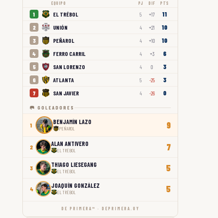
EQUIPO
PJ
DIF
PTS
11
EL TRÉBOL
1
5
+17
10
UNIÓN
2
4
+21
10
PEÑAROL
3
4
+10
6
FERRO CARRIL
4
4
+3
3
SAN LORENZO
5
4
0
3
ATLANTA
6
5
-25
0
SAN JAVIER
7
4
-26
🥅 GOLEADORES
BENJAMÍN LAZO
9
1
PEÑAROL
ALAN ANTIVERO
7
2
EL TRÉBOL
THIAGO LIESEGANG
5
3
EL TRÉBOL
JOAQUÍN GONZÁLEZ
5
4
EL TRÉBOL
DE PRIMERA™ · DEPRIMERA.UY