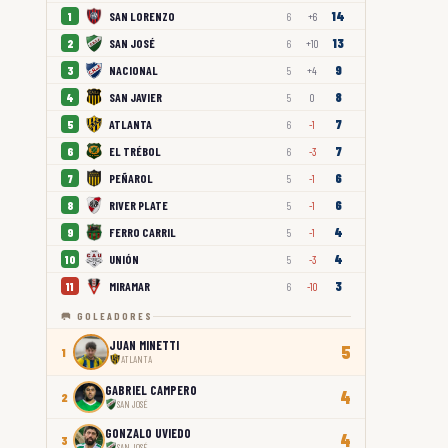
14
SAN LORENZO
1
6
+6
13
SAN JOSÉ
2
6
+10
9
NACIONAL
3
5
+4
8
SAN JAVIER
4
5
0
7
ATLANTA
5
6
-1
7
EL TRÉBOL
6
6
-3
6
PEÑAROL
7
5
-1
6
RIVER PLATE
8
5
-1
4
FERRO CARRIL
9
5
-1
4
UNIÓN
10
5
-3
3
MIRAMAR
11
6
-10
🥅 GOLEADORES
JUAN MINETTI
5
1
ATLANTA
GABRIEL CAMPERO
4
2
SAN JOSÉ
GONZALO UVIEDO
4
3
SAN JOSÉ