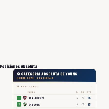
Posiciones Absoluta
⚽ CATEGORÍA ABSOLUTA DE YOUNG
HONOR 2026 · A LA FECHA 6
📊 POSICIONES
EQUIPO
PJ
DIF
PTS
14
SAN LORENZO
1
6
+6
13
SAN JOSÉ
2
6
+10