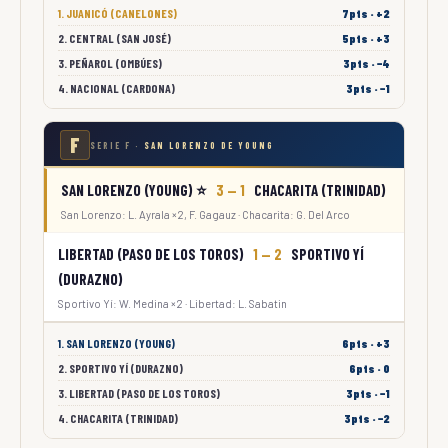
1. JUANICÓ (CANELONES)
7pts · +2
2. CENTRAL (SAN JOSÉ)
5pts · +3
3. PEÑAROL (OMBÚES)
3pts · −4
4. NACIONAL (CARDONA)
3pts · −1
F
SERIE F ·
SAN LORENZO DE YOUNG
SAN LORENZO (YOUNG) ⭐
3 — 1
CHACARITA (TRINIDAD)
San Lorenzo: L. Ayrala ×2, F. Gagauz · Chacarita: G. Del Arco
LIBERTAD (PASO DE LOS TOROS)
1 — 2
SPORTIVO YÍ
(DURAZNO)
Sportivo Yí: W. Medina ×2 · Libertad: L. Sabatin
1. SAN LORENZO (YOUNG)
6pts · +3
2. SPORTIVO YÍ (DURAZNO)
6pts · 0
3. LIBERTAD (PASO DE LOS TOROS)
3pts · −1
4. CHACARITA (TRINIDAD)
3pts · −2