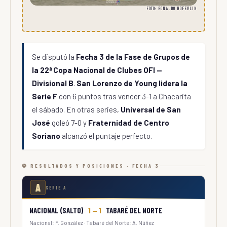
FOTO: RONALDO HOFERLIN
Se disputó la
Fecha 3 de la Fase de Grupos de
la 22ª Copa Nacional de Clubes OFI —
Divisional B
.
San Lorenzo de Young lidera la
Serie F
con 6 puntos tras vencer 3-1 a Chacarita
el sábado. En otras series,
Universal de San
José
goleó 7-0 y
Fraternidad de Centro
Soriano
alcanzó el puntaje perfecto.
⚽ RESULTADOS Y POSICIONES · FECHA 3
A
SERIE A
NACIONAL (SALTO)
1 — 1
TABARÉ DEL NORTE
Nacional: F. González · Tabaré del Norte: A. Núñez