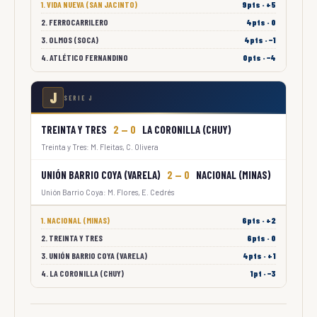
1. VIDA NUEVA (SAN JACINTO)
9pts · +5
2. FERROCARRILERO
4pts · 0
3. OLMOS (SOCA)
4pts · −1
4. ATLÉTICO FERNANDINO
0pts · −4
J
SERIE J
TREINTA Y TRES
2 — 0
LA CORONILLA (CHUY)
Treinta y Tres: M. Fleitas, C. Olivera
UNIÓN BARRIO COYA (VARELA)
2 — 0
NACIONAL (MINAS)
Unión Barrio Coya: M. Flores, E. Cedrés
1. NACIONAL (MINAS)
6pts · +2
2. TREINTA Y TRES
6pts · 0
3. UNIÓN BARRIO COYA (VARELA)
4pts · +1
4. LA CORONILLA (CHUY)
1pt · −3