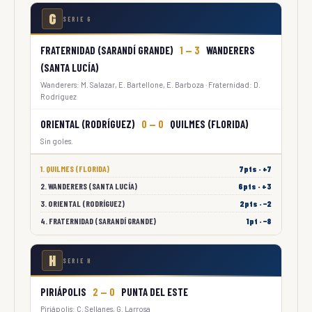
G
SERIE G
FRATERNIDAD (SARANDÍ GRANDE)
1 — 3
WANDERERS
(SANTA LUCÍA)
Wanderers: M. Salazar, E. Bartellone, E. Barboza · Fraternidad: D.
Rodríguez
ORIENTAL (RODRÍGUEZ)
0 — 0
QUILMES (FLORIDA)
Sin goles.
1. QUILMES (FLORIDA)
7pts · +7
2. WANDERERS (SANTA LUCÍA)
6pts · +3
3. ORIENTAL (RODRÍGUEZ)
2pts · −2
4. FRATERNIDAD (SARANDÍ GRANDE)
1pt · −8
H
SERIE H
PIRIÁPOLIS
2 — 0
PUNTA DEL ESTE
Piriápolis: C. Sellanes, G. Larrosa