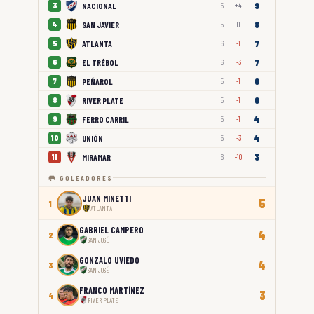
9
NACIONAL
3
5
+4
8
SAN JAVIER
4
5
0
7
ATLANTA
5
6
-1
7
EL TRÉBOL
6
6
-3
6
PEÑAROL
7
5
-1
6
RIVER PLATE
8
5
-1
4
FERRO CARRIL
9
5
-1
4
UNIÓN
10
5
-3
3
MIRAMAR
11
6
-10
🥅 GOLEADORES
JUAN MINETTI
5
1
ATLANTA
GABRIEL CAMPERO
4
2
SAN JOSÉ
GONZALO UVIEDO
4
3
SAN JOSÉ
FRANCO MARTÍNEZ
3
4
RIVER PLATE