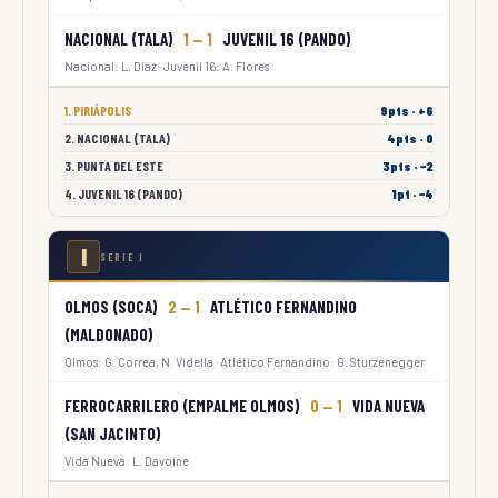
NACIONAL (TALA)
1 — 1
JUVENIL 16 (PANDO)
Nacional: L. Díaz · Juvenil 16: A. Flores
1. PIRIÁPOLIS
9pts · +6
2. NACIONAL (TALA)
4pts · 0
3. PUNTA DEL ESTE
3pts · −2
4. JUVENIL 16 (PANDO)
1pt · −4
I
SERIE I
OLMOS (SOCA)
2 — 1
ATLÉTICO FERNANDINO
(MALDONADO)
Olmos: G. Correa, N. Vidella · Atlético Fernandino: G. Sturzenegger
FERROCARRILERO (EMPALME OLMOS)
0 — 1
VIDA NUEVA
(SAN JACINTO)
Vida Nueva: L. Davoine