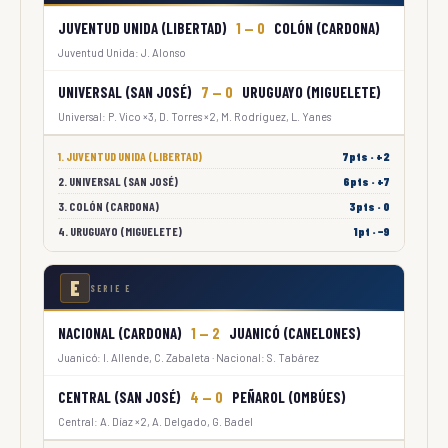
JUVENTUD UNIDA (LIBERTAD)
1 — 0
COLÓN (CARDONA)
Juventud Unida: J. Alonso
UNIVERSAL (SAN JOSÉ)
7 — 0
URUGUAYO (MIGUELETE)
Universal: P. Vico ×3, D. Torres ×2, M. Rodríguez, L. Yanes
1. JUVENTUD UNIDA (LIBERTAD)
7pts · +2
2. UNIVERSAL (SAN JOSÉ)
6pts · +7
3. COLÓN (CARDONA)
3pts · 0
4. URUGUAYO (MIGUELETE)
1pt · −9
E
SERIE E
NACIONAL (CARDONA)
1 — 2
JUANICÓ (CANELONES)
Juanicó: I. Allende, C. Zabaleta · Nacional: S. Tabárez
CENTRAL (SAN JOSÉ)
4 — 0
PEÑAROL (OMBÚES)
Central: A. Díaz ×2, A. Delgado, G. Badel