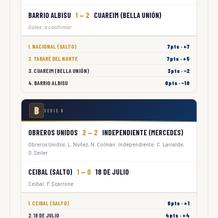
BARRIO ALBISU
1 — 2
CUAREIM (BELLA UNIÓN)
Goles: a confirmar.
1. NACIONAL (SALTO)
7pts · +7
2. TABARÉ DEL NORTE
7pts · +5
3. CUAREIM (BELLA UNIÓN)
3pts · −2
4. BARRIO ALBISU
0pts · −10
B
SERIE B
OBREROS UNIDOS
2 — 2
INDEPENDIENTE (MERCEDES)
Obreros Unidos: L. Núñez, N. Colmán · Independiente: C. Larralde,
O. Seiler
CEIBAL (SALTO)
1 — 0
18 DE JULIO
Ceibal: F. Scarrone
1. CEIBAL (SALTO)
6pts · +1
2. 18 DE JULIO
4pts · +4