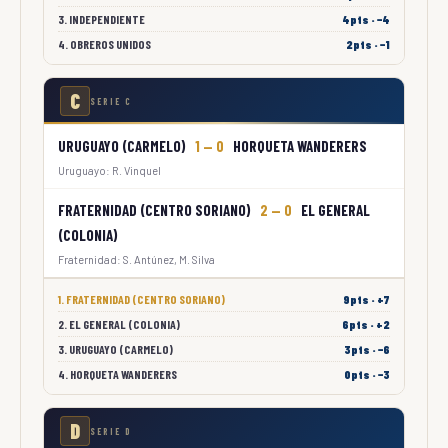
3. INDEPENDIENTE
4pts · −4
4. OBREROS UNIDOS
2pts · −1
C
SERIE C
URUGUAYO (CARMELO)
1 — 0
HORQUETA WANDERERS
Uruguayo: R. Vinquel
FRATERNIDAD (CENTRO SORIANO)
2 — 0
EL GENERAL
(COLONIA)
Fraternidad: S. Antúnez, M. Silva
1. FRATERNIDAD (CENTRO SORIANO)
9pts · +7
2. EL GENERAL (COLONIA)
6pts · +2
3. URUGUAYO (CARMELO)
3pts · −6
4. HORQUETA WANDERERS
0pts · −3
D
SERIE D