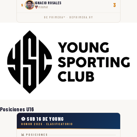
IGNACIO ROSALES
3
5
MIRAMAR
DE PRIMERA™ · DEPRIMERA.UY
Posiciones U16
⚽ SUB 16 DE YOUNG
HONOR 2026 · CLASIFICATORIO
📊 POSICIONES