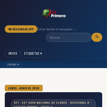
📲 DESCARGAR APP
Entrar desde el navegador →
🔍
INICIO
ETIQUETAS ▾
PÁGINAS ▾
LUNES, JUNIO 01, 2026
OFI · 22ª COPA NACIONAL DE CLUBES · DIVISIONAL B ·
FASE DE GRUPOS · FECHA 3