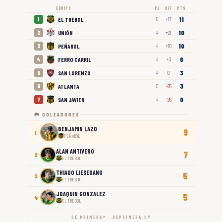
EQUIPO
PJ
DIF
PTS
11
EL TRÉBOL
1
5
+17
10
UNIÓN
2
4
+21
10
PEÑAROL
3
4
+10
6
FERRO CARRIL
4
4
+3
3
SAN LORENZO
5
4
0
3
ATLANTA
6
5
-25
0
SAN JAVIER
7
4
-26
🥅 GOLEADORES
BENJAMÍN LAZO
9
1
PEÑAROL
ALAN ANTIVERO
7
2
EL TRÉBOL
THIAGO LIESEGANG
5
3
EL TRÉBOL
JOAQUÍN GONZÁLEZ
5
4
EL TRÉBOL
DE PRIMERA™ · DEPRIMERA.UY