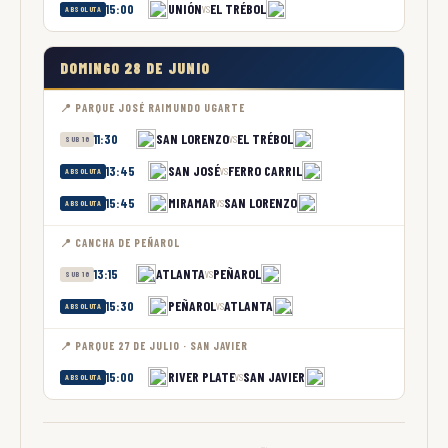
UNIÓN
EL TRÉBOL
15:00
VS
ABSOLUTA
DOMINGO 28 DE JUNIO
📍 PARQUE JOSÉ RAIMUNDO UGARTE
SAN LORENZO
EL TRÉBOL
11:30
VS
SUB 16
SAN JOSÉ
FERRO CARRIL
13:45
VS
ABSOLUTA
MIRAMAR
SAN LORENZO
15:45
VS
ABSOLUTA
📍 CANCHA DE PEÑAROL
ATLANTA
PEÑAROL
13:15
VS
SUB 16
PEÑAROL
ATLANTA
15:30
VS
ABSOLUTA
📍 PARQUE 27 DE JULIO · SAN JAVIER
RIVER PLATE
SAN JAVIER
15:00
VS
ABSOLUTA