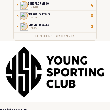
GONZALO UVIEDO
4
3
SAN JOSÉ
FRANCO MARTÍNEZ
3
4
RIVER PLATE
IGNACIO ROSALES
3
5
MIRAMAR
DE PRIMERA™ · DEPRIMERA.UY
Posiciones U16