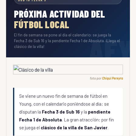
PRÓXIMA ACTIVIDAD DEL
FÚTBOL LOCAL
El fin de semana se pone al día el calendario: se juega la
Fecha 3 de Sub 16 y la pendiente Fecha 1 de Absoluta. ¡Llega el
clásico de la villa!
foto por
Chiqui Pereyra
Se viene un nuevo fin de semana de fútbol en
Young, con el calendario poniéndose al día: se
disputan la
Fecha 3 de Sub 16
y la
pendiente
Fecha 1 de Absoluta
. La gran atracción: por fin
se juega el
clásico de la villa de San Javier
.