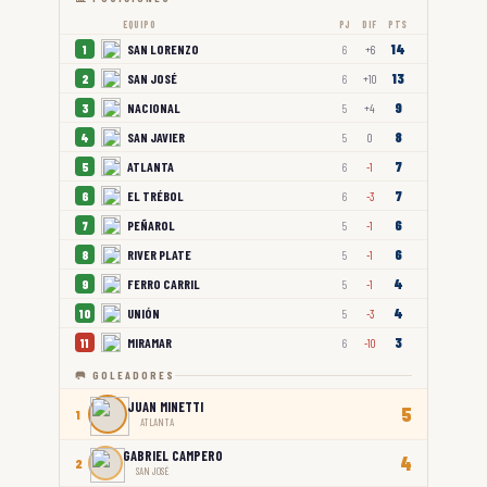
EQUIPO
PJ
DIF
PTS
14
SAN LORENZO
1
6
+6
13
SAN JOSÉ
2
6
+10
9
NACIONAL
3
5
+4
8
SAN JAVIER
4
5
0
7
ATLANTA
5
6
-1
7
EL TRÉBOL
6
6
-3
6
PEÑAROL
7
5
-1
6
RIVER PLATE
8
5
-1
4
FERRO CARRIL
9
5
-1
4
UNIÓN
10
5
-3
3
MIRAMAR
11
6
-10
🥅 GOLEADORES
JUAN MINETTI
5
1
ATLANTA
GABRIEL CAMPERO
4
2
SAN JOSÉ