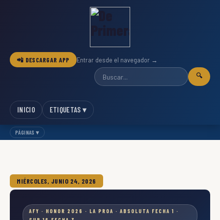
📲 DESCARGAR APP
Entrar desde el navegador →
🔍
INICIO
ETIQUETAS ▾
PÁGINAS ▾
MIÉRCOLES, JUNIO 24, 2026
AFY · HONOR 2026 · LA PROA · ABSOLUTA FECHA 1 ·
SUB 16 FECHA 3