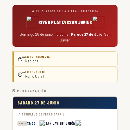
🔥 EL CLÁSICO DE LA VILLA · ABSOLUTA
RIVER PLATE
SAN JAVIER
VS
Domingo 28 de junio · 15:00 hs ·
Parque 27 de Julio
, San
Javier
LIBRE · ABSOLUTA
😴
Nacional
LIBRE · SUB 16
😴
Ferro Carril
🗓 PROGRAMACIÓN
SÁBADO 27 DE JUNIO
📍 COMPLEJO DE FERRO CARRIL
SAN JAVIER
UNIÓN
13:00
VS
SUB 16