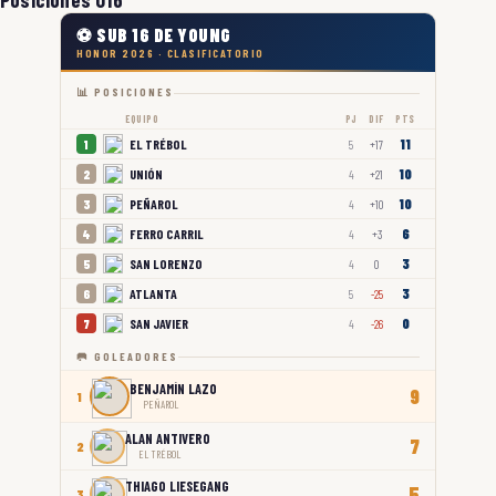
⚽ SUB 16 DE YOUNG
HONOR 2026 · CLASIFICATORIO
📊 POSICIONES
EQUIPO
PJ
DIF
PTS
11
EL TRÉBOL
1
5
+17
10
UNIÓN
2
4
+21
10
PEÑAROL
3
4
+10
6
FERRO CARRIL
4
4
+3
3
SAN LORENZO
5
4
0
3
ATLANTA
6
5
-25
0
SAN JAVIER
7
4
-26
🥅 GOLEADORES
BENJAMÍN LAZO
9
1
PEÑAROL
ALAN ANTIVERO
7
2
EL TRÉBOL
THIAGO LIESEGANG
5
3