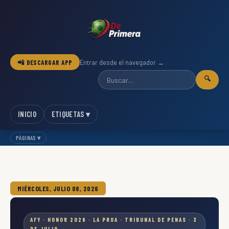
📲 DESCARGAR APP
Entrar desde el navegador →
🔍
INICIO
ETIQUETAS ▾
PÁGINAS ▾
MIÉRCOLES, JULIO 08, 2026
AFY · HONOR 2026 · LA PROA · TRIBUNAL DE PENAS · 3
DE JULIO