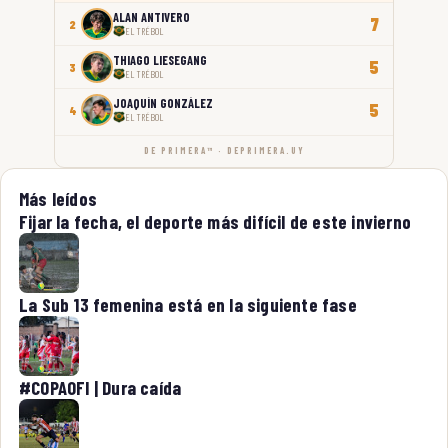
ALAN ANTIVERO
7
2
EL TRÉBOL
THIAGO LIESEGANG
5
3
EL TRÉBOL
JOAQUÍN GONZÁLEZ
5
4
EL TRÉBOL
DE PRIMERA™ · DEPRIMERA.UY
Más leídos
Fijar la fecha, el deporte más difícil de este invierno
La Sub 13 femenina está en la siguiente fase
#COPAOFI | Dura caída