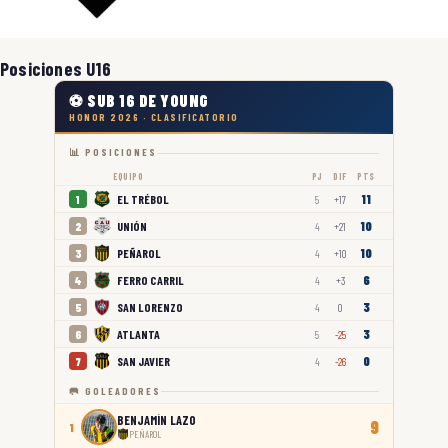
Posiciones U16
⚽ SUB 16 DE YOUNG
HONOR 2026 · CLASIFICATORIO
📊 POSICIONES
EQUIPO
PJ
DIF
PTS
11
EL TRÉBOL
1
5
+17
10
UNIÓN
2
4
+21
10
PEÑAROL
3
4
+10
6
FERRO CARRIL
4
4
+3
3
SAN LORENZO
5
4
0
3
ATLANTA
6
5
-25
0
SAN JAVIER
7
4
-26
🥅 GOLEADORES
BENJAMÍN LAZO
9
1
PEÑAROL