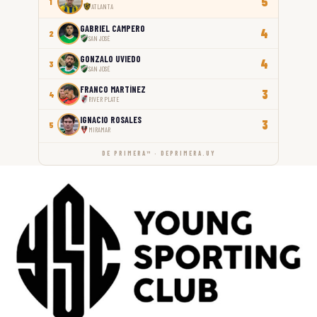
5
1
ATLANTA
GABRIEL CAMPERO
4
2
SAN JOSÉ
GONZALO UVIEDO
4
3
SAN JOSÉ
FRANCO MARTÍNEZ
3
4
RIVER PLATE
IGNACIO ROSALES
3
5
MIRAMAR
DE PRIMERA™ · DEPRIMERA.UY