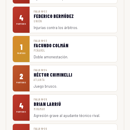
FALLO Nº22
4
FEDERICO BERMÚDEZ
UNIÓN
PARTIDOS
Injurias contra los árbitros.
FALLO Nº23
1
FACUNDO COLMÁN
PEÑAROL
PARTIDO
Doble amonestación.
FALLO Nº24
2
HÉCTOR CHIMINELLI
ATLANTA
PARTIDOS
Juego brusco.
FALLO Nº25
4
BRIAN LARRIÚ
MIRAMAR
PARTIDOS
Agresión grave al ayudante técnico rival.
FALLO Nº26