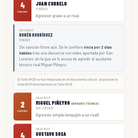
4
JUAN CURBELO
MIRAMAR
PARTIDOS
Agresión grave a un rival.
VISTA Nº27
RUBÉN RODRÍGUEZ
MIRAMAR
Sin sanción firme aún. Se le confiere
vista por 2 días
hábiles
tras una denuncia con video aportada por San
Lorenzo, en la que se lo acusa de agredir al ayudante
técnico rival Miguel Piñeyro.
El Fallo Nº28 no fue redactado en el documento oficial: se pasó de la
Vista Nº27 directamente al Fallo Nº29.
FALLO Nº29
2
MIGUEL PIÑEYRO
(AYUDANTE TÉCNICO)
SAN LORENZO
PARTIDOS
Agresión simple (empujón a un rival).
FALLO Nº30
4
GUSTAVO SOSA