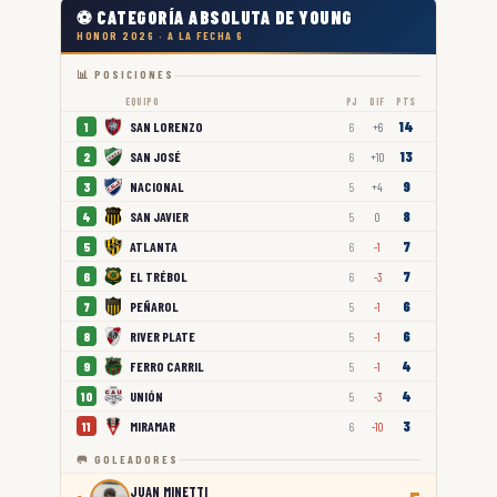
⚽ CATEGORÍA ABSOLUTA DE YOUNG
HONOR 2026 · A LA FECHA 6
📊 POSICIONES
EQUIPO
PJ
DIF
PTS
14
SAN LORENZO
1
6
+6
13
SAN JOSÉ
2
6
+10
9
NACIONAL
3
5
+4
8
SAN JAVIER
4
5
0
7
ATLANTA
5
6
-1
7
EL TRÉBOL
6
6
-3
6
PEÑAROL
7
5
-1
6
RIVER PLATE
8
5
-1
4
FERRO CARRIL
9
5
-1
4
UNIÓN
10
5
-3
3
MIRAMAR
11
6
-10
🥅 GOLEADORES
JUAN MINETTI