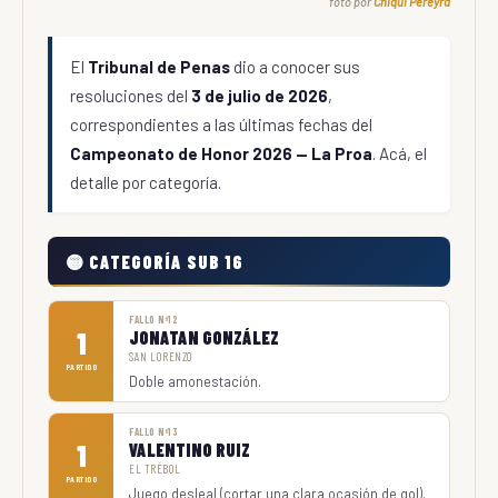
foto por
Chiqui Pereyra
El
Tribunal de Penas
dio a conocer sus
resoluciones del
3 de julio de 2026
,
correspondientes a las últimas fechas del
Campeonato de Honor 2026 — La Proa
. Acá, el
detalle por categoría.
🟡 CATEGORÍA SUB 16
FALLO Nº12
1
JONATAN GONZÁLEZ
SAN LORENZO
PARTIDO
Doble amonestación.
FALLO Nº13
1
VALENTINO RUIZ
EL TRÉBOL
PARTIDO
Juego desleal (cortar una clara ocasión de gol).