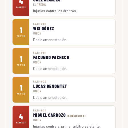
4
EL TRÉBOL
PARTIDOS
Injurias contra los árbitros.
FALLO Nº18
1
WIS GÓMEZ
UNIÓN
PARTIDO
Doble amonestación.
FALLO Nº19
1
FACUNDO PACHECO
UNIÓN
PARTIDO
Doble amonestación.
FALLO Nº20
1
LUCAS DEMONTET
UNIÓN
PARTIDO
Doble amonestación.
FALLO Nº21
4
MIGUEL CARDOZO
(KINESIÓLOGO)
UNIÓN
PARTIDOS
Injurias contra el primer árbitro asistente.