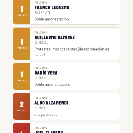
FALLO Nº11
1
FRANCO LEDESMA
RIVER PLATE
PARTIDO
Doble amonestación.
FALLO Nº14
GUILLERMO RAMÍREZ
1
EL TRÉBOL
PARTIDO
Protestas improcedentes (desaprobación de
fallos).
FALLO Nº15
1
DARÍO VERA
EL TRÉBOL
PARTIDO
Doble amonestación.
FALLO Nº16
2
ALDO ALZAMENDI
EL TRÉBOL
PARTIDOS
Juego brusco.
FALLO Nº17
JOEL CLAVERO