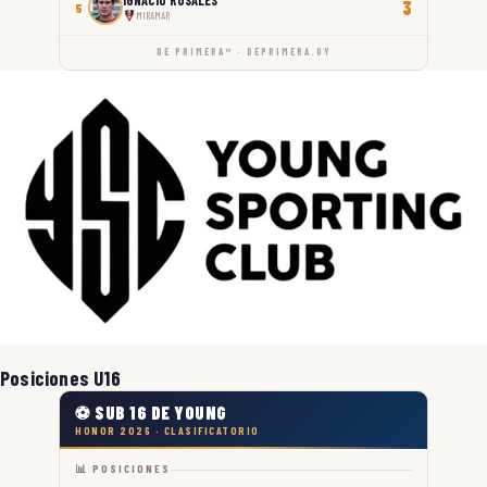
3
5
MIRAMAR
DE PRIMERA™ · DEPRIMERA.UY
Posiciones U16
⚽ SUB 16 DE YOUNG
HONOR 2026 · CLASIFICATORIO
📊 POSICIONES