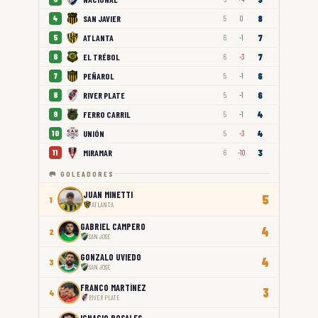
8
SAN JAVIER
4
5
0
7
ATLANTA
5
6
-1
7
EL TRÉBOL
6
6
-3
6
PEÑAROL
7
5
-1
6
RIVER PLATE
8
5
-1
4
FERRO CARRIL
9
5
-1
4
UNIÓN
10
5
-3
3
MIRAMAR
11
6
-10
🥅 GOLEADORES
JUAN MINETTI
5
1
ATLANTA
GABRIEL CAMPERO
4
2
SAN JOSÉ
GONZALO UVIEDO
4
3
SAN JOSÉ
FRANCO MARTÍNEZ
3
4
RIVER PLATE
IGNACIO ROSALES