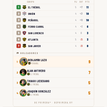
EQUIPO
PJ
DIF
PTS
11
EL TRÉBOL
1
5
+17
10
UNIÓN
2
4
+21
10
PEÑAROL
3
4
+10
6
FERRO CARRIL
4
4
+3
3
SAN LORENZO
5
4
0
3
ATLANTA
6
5
-25
0
SAN JAVIER
7
4
-26
🥅 GOLEADORES
BENJAMÍN LAZO
9
1
PEÑAROL
ALAN ANTIVERO
7
2
EL TRÉBOL
THIAGO LIESEGANG
5
3
EL TRÉBOL
JOAQUÍN GONZÁLEZ
5
4
EL TRÉBOL
DE PRIMERA™ · DEPRIMERA.UY