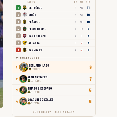
EQUIPO
PJ
DIF
PTS
11
EL TRÉBOL
1
5
+17
10
UNIÓN
2
4
+21
10
PEÑAROL
3
4
+10
6
FERRO CARRIL
4
4
+3
3
SAN LORENZO
5
4
0
3
ATLANTA
6
5
-25
0
SAN JAVIER
7
4
-26
🥅 GOLEADORES
BENJAMÍN LAZO
9
1
PEÑAROL
ALAN ANTIVERO
7
2
EL TRÉBOL
THIAGO LIESEGANG
5
3
EL TRÉBOL
JOAQUÍN GONZÁLEZ
5
4
EL TRÉBOL
DE PRIMERA™ · DEPRIMERA.UY