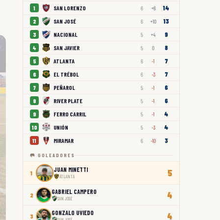
14
SAN LORENZO
1
6
+6
13
SAN JOSÉ
2
6
+10
9
NACIONAL
3
5
+4
8
SAN JAVIER
4
5
0
7
ATLANTA
5
6
-1
7
EL TRÉBOL
6
6
-3
6
PEÑAROL
7
5
-1
6
RIVER PLATE
8
5
-1
4
FERRO CARRIL
9
5
-1
4
UNIÓN
10
5
-3
3
MIRAMAR
11
6
-10
🥅 GOLEADORES
JUAN MINETTI
5
1
ATLANTA
GABRIEL CAMPERO
4
2
SAN JOSÉ
GONZALO UVIEDO
4
3
SAN JOSÉ