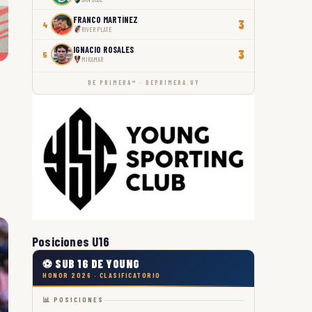
FRANCO MARTÍNEZ
3
4
RIVER PLATE
IGNACIO ROSALES
3
5
MIRAMAR
DE PRIMERA™ · DEPRIMERA.UY
Posiciones U16
⚽ SUB 16 DE YOUNG
HONOR 2026 · CLASIFICATORIO
📊 POSICIONES