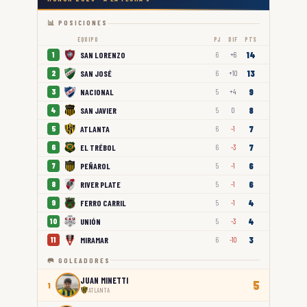
📊 POSICIONES
EQUIPO
PJ
DIF
PTS
14
SAN LORENZO
1
6
+6
13
SAN JOSÉ
2
6
+10
9
NACIONAL
3
5
+4
8
SAN JAVIER
4
5
0
7
ATLANTA
5
6
-1
7
EL TRÉBOL
6
6
-3
6
PEÑAROL
7
5
-1
6
RIVER PLATE
8
5
-1
4
FERRO CARRIL
9
5
-1
4
UNIÓN
10
5
-3
3
MIRAMAR
11
6
-10
🥅 GOLEADORES
JUAN MINETTI
5
1
ATLANTA