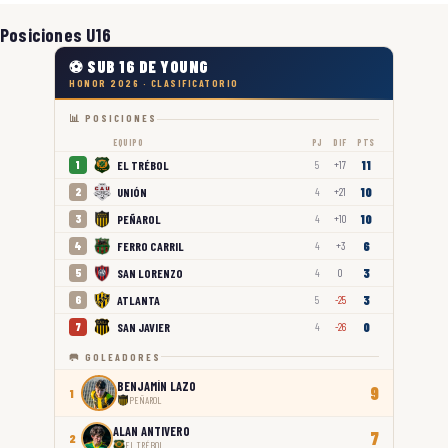
Posiciones U16
⚽ SUB 16 DE YOUNG
HONOR 2026 · CLASIFICATORIO
📊 POSICIONES
EQUIPO
PJ
DIF
PTS
11
EL TRÉBOL
1
5
+17
10
UNIÓN
2
4
+21
10
PEÑAROL
3
4
+10
6
FERRO CARRIL
4
4
+3
3
SAN LORENZO
5
4
0
3
ATLANTA
6
5
-25
0
SAN JAVIER
7
4
-26
🥅 GOLEADORES
BENJAMÍN LAZO
9
1
PEÑAROL
ALAN ANTIVERO
7
2
EL TRÉBOL