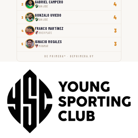
GABRIEL CAMPERO
4
2
SAN JOSÉ
GONZALO UVIEDO
4
3
SAN JOSÉ
FRANCO MARTÍNEZ
3
4
RIVER PLATE
IGNACIO ROSALES
3
5
MIRAMAR
DE PRIMERA™ · DEPRIMERA.UY