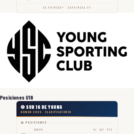
DE PRIMERA™ · DEPRIMERA.UY
Posiciones U16
⚽ SUB 16 DE YOUNG
HONOR 2026 · CLASIFICATORIO
📊 POSICIONES
EQUIPO
PJ
DIF
PTS