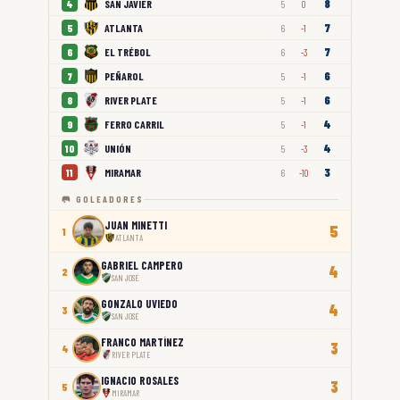
8
SAN JAVIER
4
5
0
7
ATLANTA
5
6
-1
7
EL TRÉBOL
6
6
-3
6
PEÑAROL
7
5
-1
6
RIVER PLATE
8
5
-1
4
FERRO CARRIL
9
5
-1
4
UNIÓN
10
5
-3
3
MIRAMAR
11
6
-10
🥅 GOLEADORES
JUAN MINETTI
5
1
ATLANTA
GABRIEL CAMPERO
4
2
SAN JOSÉ
GONZALO UVIEDO
4
3
SAN JOSÉ
FRANCO MARTÍNEZ
3
4
RIVER PLATE
IGNACIO ROSALES
3
5
MIRAMAR