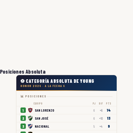
Posiciones Absoluta
⚽ CATEGORÍA ABSOLUTA DE YOUNG
HONOR 2026 · A LA FECHA 6
📊 POSICIONES
EQUIPO
PJ
DIF
PTS
14
SAN LORENZO
1
6
+6
13
SAN JOSÉ
2
6
+10
9
NACIONAL
3
5
+4