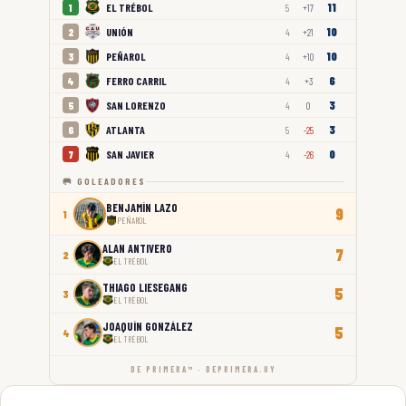
11
EL TRÉBOL
1
5
+17
10
UNIÓN
2
4
+21
10
PEÑAROL
3
4
+10
6
FERRO CARRIL
4
4
+3
3
SAN LORENZO
5
4
0
3
ATLANTA
6
5
-25
0
SAN JAVIER
7
4
-26
🥅 GOLEADORES
BENJAMÍN LAZO
9
1
PEÑAROL
ALAN ANTIVERO
7
2
EL TRÉBOL
THIAGO LIESEGANG
5
3
EL TRÉBOL
JOAQUÍN GONZÁLEZ
5
4
EL TRÉBOL
DE PRIMERA™ · DEPRIMERA.UY