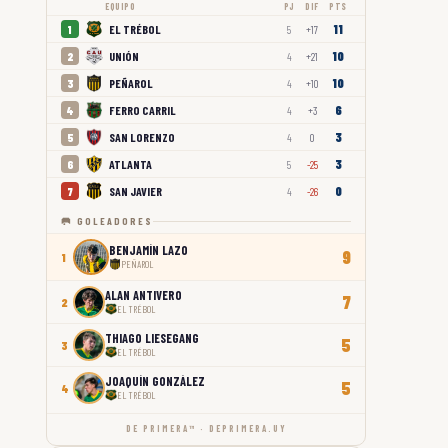
EQUIPO
PJ
DIF
PTS
11
EL TRÉBOL
1
5
+17
10
UNIÓN
2
4
+21
10
PEÑAROL
3
4
+10
6
FERRO CARRIL
4
4
+3
3
SAN LORENZO
5
4
0
3
ATLANTA
6
5
-25
0
SAN JAVIER
7
4
-26
🥅 GOLEADORES
BENJAMÍN LAZO
9
1
PEÑAROL
ALAN ANTIVERO
7
2
EL TRÉBOL
THIAGO LIESEGANG
5
3
EL TRÉBOL
JOAQUÍN GONZÁLEZ
5
4
EL TRÉBOL
DE PRIMERA™ · DEPRIMERA.UY