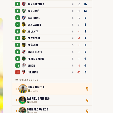
14
SAN LORENZO
1
6
+6
13
SAN JOSÉ
2
6
+10
9
NACIONAL
3
5
+4
8
SAN JAVIER
4
5
0
7
ATLANTA
5
6
-1
7
EL TRÉBOL
6
6
-3
6
PEÑAROL
7
5
-1
6
RIVER PLATE
8
5
-1
4
FERRO CARRIL
9
5
-1
4
UNIÓN
10
5
-3
3
MIRAMAR
11
6
-10
🥅 GOLEADORES
JUAN MINETTI
5
1
ATLANTA
GABRIEL CAMPERO
4
2
SAN JOSÉ
GONZALO UVIEDO
4
3
SAN JOSÉ