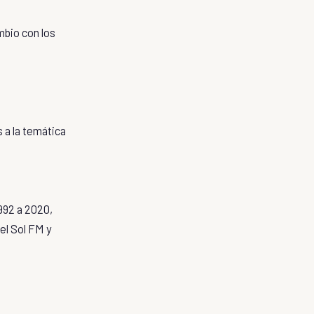
mbio con los
 a la temática
992 a 2020,
el Sol FM y