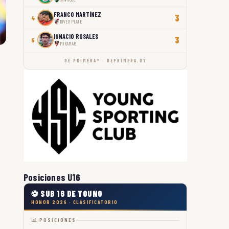
FRANCO MARTÍNEZ
3
4
RIVER PLATE
IGNACIO ROSALES
3
5
MIRAMAR
DE PRIMERA™ · DEPRIMERA.UY
Posiciones U16
⚽ SUB 16 DE YOUNG
HONOR 2026 · CLASIFICATORIO
📊 POSICIONES