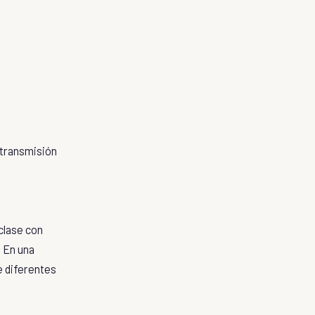
 transmisión
clase con
. En una
e diferentes