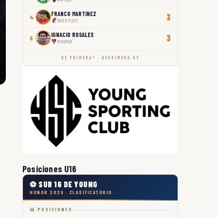
FRANCO MARTÍNEZ
3
4
RIVER PLATE
IGNACIO ROSALES
3
5
MIRAMAR
DE PRIMERA™ · DEPRIMERA.UY
Posiciones U16
⚽ SUB 16 DE YOUNG
HONOR 2026 · CLASIFICATORIO
📊 POSICIONES