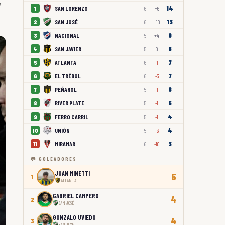
w
14
SAN LORENZO
1
6
+6
13
SAN JOSÉ
2
6
+10
9
NACIONAL
3
5
+4
8
SAN JAVIER
4
5
0
7
ATLANTA
5
6
-1
7
EL TRÉBOL
6
6
-3
6
PEÑAROL
7
5
-1
6
RIVER PLATE
8
5
-1
4
FERRO CARRIL
9
5
-1
4
UNIÓN
10
5
-3
3
MIRAMAR
11
6
-10
🥅 GOLEADORES
JUAN MINETTI
5
1
ATLANTA
GABRIEL CAMPERO
4
2
SAN JOSÉ
GONZALO UVIEDO
4
3
SAN JOSÉ