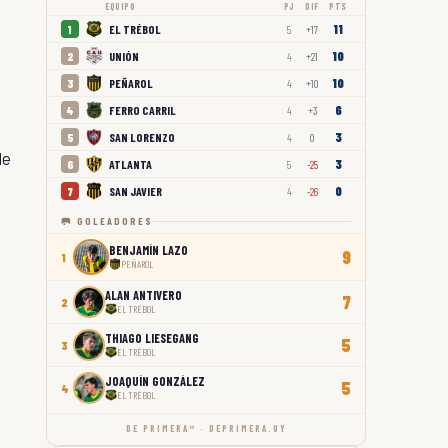
EQUIPO
PJ
DIF
PTS
11
EL TRÉBOL
1
5
+17
10
UNIÓN
2
4
+21
10
PEÑAROL
3
4
+10
6
FERRO CARRIL
4
4
+3
3
SAN LORENZO
5
4
0
de
3
ATLANTA
6
5
-25
0
SAN JAVIER
7
4
-26
🥅 GOLEADORES
BENJAMÍN LAZO
9
1
PEÑAROL
ALAN ANTIVERO
7
2
EL TRÉBOL
THIAGO LIESEGANG
5
3
EL TRÉBOL
JOAQUÍN GONZÁLEZ
5
4
EL TRÉBOL
DE PRIMERA™ · DEPRIMERA.UY