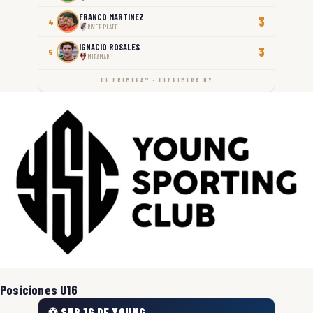
FRANCO MARTÍNEZ
3
4
RIVER PLATE
IGNACIO ROSALES
3
5
MIRAMAR
DE PRIMERA™ · DEPRIMERA.UY
Posiciones U16
⚽ SUB 16 DE YOUNG