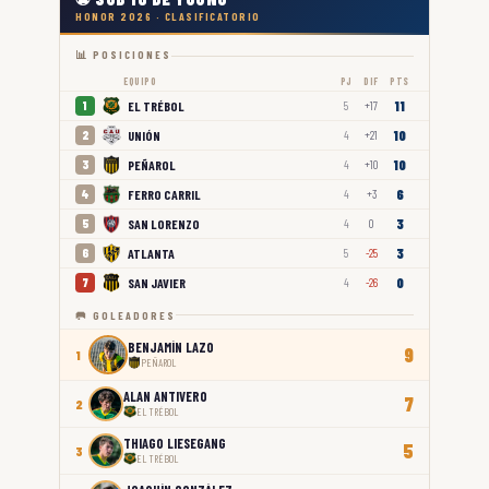
HONOR 2026 · CLASIFICATORIO
📊 POSICIONES
EQUIPO
PJ
DIF
PTS
11
EL TRÉBOL
1
5
+17
10
UNIÓN
2
4
+21
10
PEÑAROL
3
4
+10
6
FERRO CARRIL
4
4
+3
3
SAN LORENZO
5
4
0
3
ATLANTA
6
5
-25
0
SAN JAVIER
7
4
-26
🥅 GOLEADORES
BENJAMÍN LAZO
9
1
PEÑAROL
ALAN ANTIVERO
7
2
EL TRÉBOL
THIAGO LIESEGANG
5
3
EL TRÉBOL