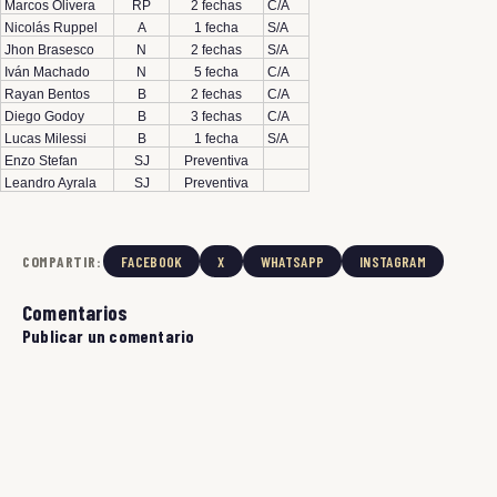
Marcos Olivera
RP
2 fechas
C/A
Nicolás Ruppel
A
1 fecha
S/A
Jhon Brasesco
N
2 fechas
S/A
Iván Machado
N
5 fecha
C/A
Rayan Bentos
B
2 fechas
C/A
Diego Godoy
B
3 fechas
C/A
Lucas Milessi
B
1 fecha
S/A
Enzo Stefan
SJ
Preventiva
Leandro Ayrala
SJ
Preventiva
COMPARTIR:
FACEBOOK
X
WHATSAPP
INSTAGRAM
Comentarios
Publicar un comentario