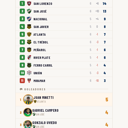
14
SAN LORENZO
1
6
+6
13
SAN JOSÉ
2
6
+10
9
NACIONAL
3
5
+4
8
SAN JAVIER
4
5
0
7
ATLANTA
5
6
-1
7
EL TRÉBOL
6
6
-3
6
PEÑAROL
7
5
-1
6
RIVER PLATE
8
5
-1
4
FERRO CARRIL
9
5
-1
4
UNIÓN
10
5
-3
3
MIRAMAR
11
6
-10
🥅 GOLEADORES
JUAN MINETTI
5
1
ATLANTA
GABRIEL CAMPERO
4
2
SAN JOSÉ
GONZALO UVIEDO
4
3
SAN JOSÉ