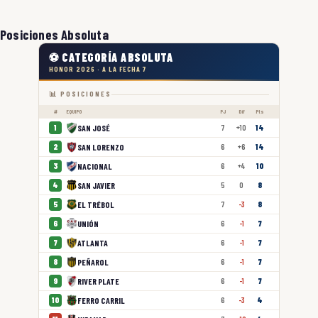
Posiciones Absoluta
⚽ CATEGORÍA ABSOLUTA
HONOR 2026 · A LA FECHA 7
📊 POSICIONES
#
EQUIPO
PJ
Dif
Pts
SAN JOSÉ
1
7
+10
14
SAN LORENZO
2
6
+6
14
NACIONAL
3
6
+4
10
SAN JAVIER
4
5
0
8
EL TRÉBOL
5
7
-3
8
UNIÓN
6
6
-1
7
ATLANTA
7
6
-1
7
PEÑAROL
8
6
-1
7
RIVER PLATE
9
6
-1
7
FERRO CARRIL
10
6
-3
4