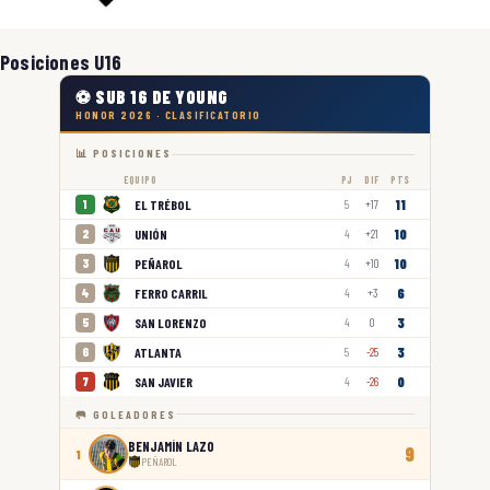
Posiciones U16
⚽ SUB 16 DE YOUNG
HONOR 2026 · CLASIFICATORIO
📊 POSICIONES
EQUIPO
PJ
DIF
PTS
11
EL TRÉBOL
1
5
+17
10
UNIÓN
2
4
+21
10
PEÑAROL
3
4
+10
6
FERRO CARRIL
4
4
+3
3
SAN LORENZO
5
4
0
3
ATLANTA
6
5
-25
0
SAN JAVIER
7
4
-26
🥅 GOLEADORES
BENJAMÍN LAZO
9
1
PEÑAROL