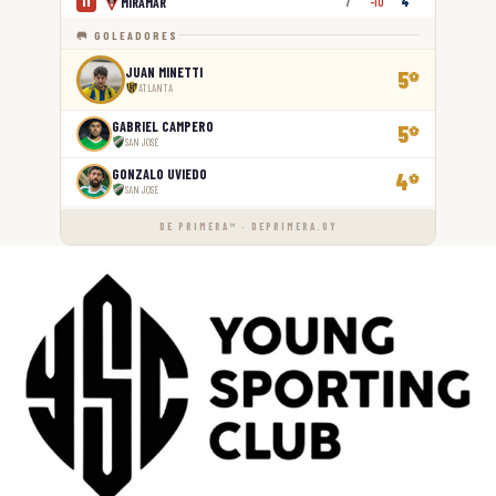
MIRAMAR
11
7
-10
4
🥅 GOLEADORES
JUAN MINETTI
5
⚽
ATLANTA
GABRIEL CAMPERO
5
⚽
SAN JOSÉ
GONZALO UVIEDO
4
⚽
SAN JOSÉ
DE PRIMERA™ · DEPRIMERA.UY