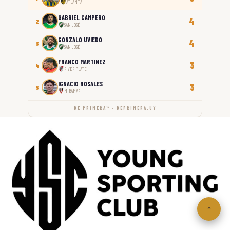
ATLANTA
GABRIEL CAMPERO
4
2
SAN JOSÉ
GONZALO UVIEDO
4
3
SAN JOSÉ
FRANCO MARTÍNEZ
3
4
RIVER PLATE
IGNACIO ROSALES
3
5
MIRAMAR
DE PRIMERA™ · DEPRIMERA.UY
↑