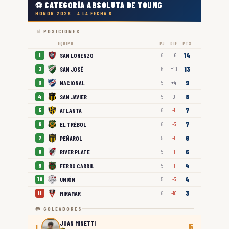
⚽ CATEGORÍA ABSOLUTA DE YOUNG
HONOR 2026 · A LA FECHA 6
📊 POSICIONES
EQUIPO
PJ
DIF
PTS
14
SAN LORENZO
1
6
+6
13
SAN JOSÉ
2
6
+10
9
NACIONAL
3
5
+4
8
SAN JAVIER
4
5
0
7
ATLANTA
5
6
-1
7
EL TRÉBOL
6
6
-3
6
PEÑAROL
7
5
-1
6
RIVER PLATE
8
5
-1
4
FERRO CARRIL
9
5
-1
4
UNIÓN
10
5
-3
3
MIRAMAR
11
6
-10
🥅 GOLEADORES
JUAN MINETTI
5
1