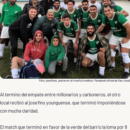
Foto: josefinos, posterior al triunfo (créditos: Facebook oficial de
San José
)
Al termino del empate entre millonarios y carboneros, el otro
local recibió al josefino younguense, que terminó imponiéndose
con mucha claridad.
El match que terminó en favor de la verde del barrio la loma por 8