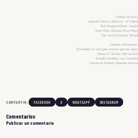
Créditos de fotos:
Alejandro Pereyra (Miramar : El Trébol)
Raúl Ruppel (Atlanta : Unión)
River Plate (Glorioso River Plate)
San José (Facebook Oficial)
Créditos informativos:
Resultados en vivo para nuestra app (
ver aquí
).
Parque 27 de julio: Vale Lizcano
Estadio Lavalleja: Luis Centurión
Cancha de Peñarol: Alejandro Pereyra
COMPARTIR:
FACEBOOK
X
WHATSAPP
INSTAGRAM
Comentarios
Publicar un comentario