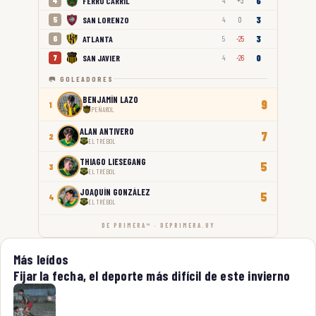
6
FERRO CARRIL
4
4
+3
3
SAN LORENZO
5
4
0
3
ATLANTA
6
5
-25
0
SAN JAVIER
7
4
-26
🥅 GOLEADORES
BENJAMÍN LAZO
9
1
PEÑAROL
ALAN ANTIVERO
7
2
EL TRÉBOL
THIAGO LIESEGANG
5
3
EL TRÉBOL
JOAQUÍN GONZÁLEZ
5
4
EL TRÉBOL
DE PRIMERA™ · DEPRIMERA.UY
Más leídos
Fijar la fecha, el deporte más difícil de este invierno