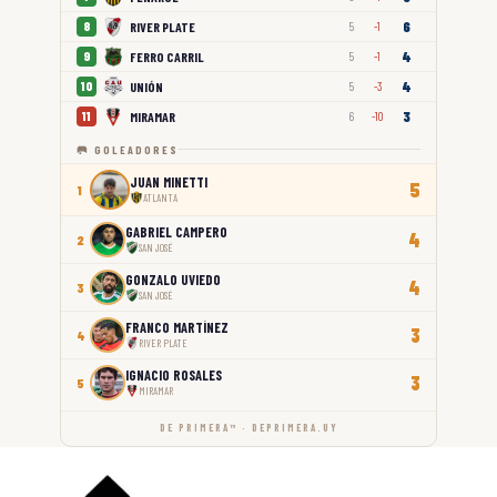
6
RIVER PLATE
8
5
-1
4
FERRO CARRIL
9
5
-1
4
UNIÓN
10
5
-3
3
MIRAMAR
11
6
-10
🥅 GOLEADORES
JUAN MINETTI
5
1
ATLANTA
GABRIEL CAMPERO
4
2
SAN JOSÉ
GONZALO UVIEDO
4
3
SAN JOSÉ
FRANCO MARTÍNEZ
3
4
RIVER PLATE
IGNACIO ROSALES
3
5
MIRAMAR
DE PRIMERA™ · DEPRIMERA.UY