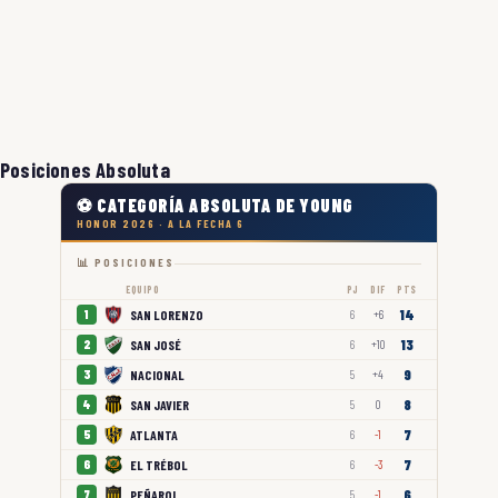
Posiciones Absoluta
⚽ CATEGORÍA ABSOLUTA DE YOUNG
HONOR 2026 · A LA FECHA 6
📊 POSICIONES
EQUIPO
PJ
DIF
PTS
14
SAN LORENZO
1
6
+6
13
SAN JOSÉ
2
6
+10
9
NACIONAL
3
5
+4
8
SAN JAVIER
4
5
0
7
ATLANTA
5
6
-1
7
EL TRÉBOL
6
6
-3
6
PEÑAROL
7
5
-1