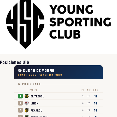
Posiciones U16
⚽ SUB 16 DE YOUNG
HONOR 2026 · CLASIFICATORIO
📊 POSICIONES
EQUIPO
PJ
DIF
PTS
11
EL TRÉBOL
1
5
+17
10
UNIÓN
2
4
+21
10
PEÑAROL
3
4
+10